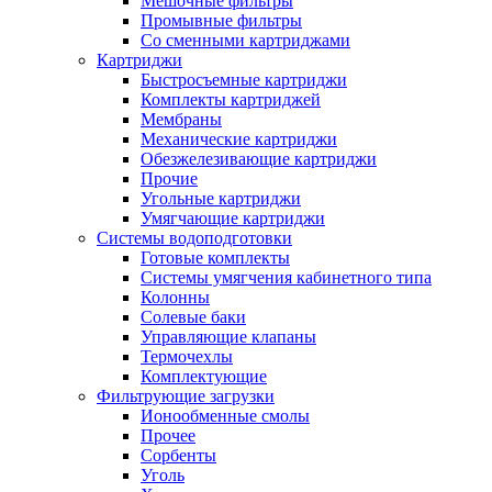
Мешочные фильтры
Промывные фильтры
Со сменными картриджами
Картриджи
Быстросъемные картриджи
Комплекты картриджей
Мембраны
Механические картриджи
Обезжелезивающие картриджи
Прочие
Угольные картриджи
Умягчающие картриджи
Системы водоподготовки
Готовые комплекты
Системы умягчения кабинетного типа
Колонны
Солевые баки
Управляющие клапаны
Термочехлы
Комплектующие
Фильтрующие загрузки
Ионообменные смолы
Прочее
Сорбенты
Уголь