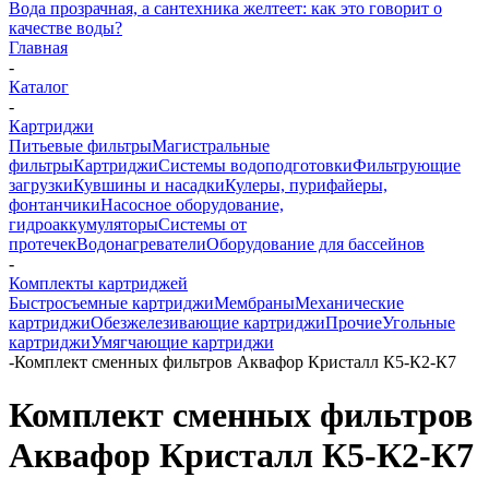
Вода прозрачная, а сантехника желтеет: как это говорит о
качестве воды?
Главная
-
Каталог
-
Картриджи
Питьевые фильтры
Магистральные
фильтры
Картриджи
Системы водоподготовки
Фильтрующие
загрузки
Кувшины и насадки
Кулеры, пурифайеры,
фонтанчики
Насосное оборудование,
гидроаккумуляторы
Системы от
протечек
Водонагреватели
Оборудование для бассейнов
-
Комплекты картриджей
Быстросъемные картриджи
Мембраны
Механические
картриджи
Обезжелезивающие картриджи
Прочие
Угольные
картриджи
Умягчающие картриджи
-
Комплект сменных фильтров Аквафор Кристалл К5-К2-К7
Комплект сменных фильтров
Аквафор Кристалл К5-К2-К7