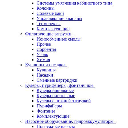
Системы умягчения кабинетного типа
Колонны
Солевые баки
Управляющие клапаны
Термочехлы
Комплектующие
Фильтрующие загрузки
Ионообменные смолы
Прочее
Сорбенты
Уголь
Химия
Кувшины и насадки
Кувшины
Насадки
Сменные картриджи
Кулеры, пурифайеры, фонтанчики
Кулеры напольные
Кулеры настольные
Кулеры с нижней загрузкой
Пурифайеры
Фонтаны
Комплектующие
Насосное оборудование, гидроаккумуляторы
Погружные насосы