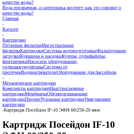
Вода прозрачная, а сантехника желтеет: как это говорит о
качестве воды?
Главная
-
Каталог
-
Картриджи
Питьевые фильтры
Магистральные
фильтры
Картриджи
Системы водоподготовки
Фильтрующие
загрузки
Кувшины и насадки
Кулеры, пурифайеры,
фонтанчики
Насосное оборудование,
гидроаккумуляторы
Системы от
протечек
Водонагреватели
Оборудование для бассейнов
-
Механические картриджи
Комплекты картриджей
Быстросъемные
картриджи
Мембраны
Обезжелезивающие
картриджи
Прочие
Угольные картриджи
Умягчающие
картриджи
-
Картридж Посейдон IF-10 ЭФН 60/250-20 мкм
Картридж Посейдон IF-10