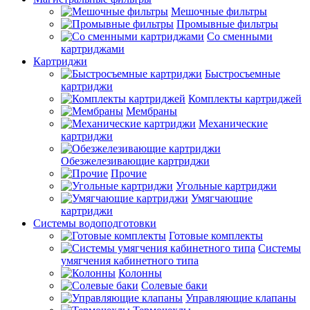
Мешочные фильтры
Промывные фильтры
Со сменными
картриджами
Картриджи
Быстросъемные
картриджи
Комплекты картриджей
Мембраны
Механические
картриджи
Обезжелезивающие картриджи
Прочие
Угольные картриджи
Умягчающие
картриджи
Системы водоподготовки
Готовые комплекты
Системы
умягчения кабинетного типа
Колонны
Солевые баки
Управляющие клапаны