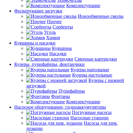
Термочехлы
Комплектующие
Фильтрующие загрузки
Ионообменные смолы
Прочее
Сорбенты
Уголь
Химия
Кувшины и насадки
Кувшины
Насадки
Сменные картриджи
Кулеры, пурифайеры, фонтанчики
Кулеры напольные
Кулеры настольные
Кулеры с нижней
загрузкой
Пурифайеры
Фонтаны
Комплектующие
Насосное оборудование, гидроаккумуляторы
Погружные насосы
Насосные станции
Насосы для хим.
дозации