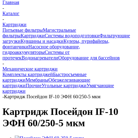
Главная
-
Каталог
-
Картриджи
Питьевые фильтры
Магистральные
фильтры
Картриджи
Системы водоподготовки
Фильтрующие
загрузки
Кувшины и насадки
Кулеры, пурифайеры,
фонтанчики
Насосное оборудование,
гидроаккумуляторы
Системы от
протечек
Водонагреватели
Оборудование для бассейнов
-
Механические картриджи
Комплекты картриджей
Быстросъемные
картриджи
Мембраны
Обезжелезивающие
картриджи
Прочие
Угольные картриджи
Умягчающие
картриджи
-
Картридж Посейдон IF-10 ЭФН 60/250-5 мкм
Картридж Посейдон IF-10
ЭФН 60/250-5 мкм