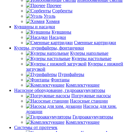
Ионообменные смолы
Прочее
Сорбенты
Уголь
Химия
Кувшины и насадки
Кувшины
Насадки
Сменные картриджи
Кулеры, пурифайеры, фонтанчики
Кулеры напольные
Кулеры настольные
Кулеры с нижней
загрузкой
Пурифайеры
Фонтаны
Комплектующие
Насосное оборудование, гидроаккумуляторы
Погружные насосы
Насосные станции
Насосы для хим.
дозации
Гидроаккумуляторы
Комплектующие
Системы от протечек