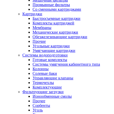
Мешочные фильтры
Промывные фильтры
Со сменными картриджами
Картриджи
Быстросъемные картриджи
Комплекты картриджей
Мембраны
Механические картриджи
Обезжелезивающие картриджи
Прочие
Угольные картриджи
Умягчающие картриджи
Системы водоподготовки
Готовые комплекты
Системы умягчения кабинетного типа
Колонны
Солевые баки
Управляющие клапаны
Термочехлы
Комплектующие
Фильтрующие загрузки
Ионообменные смолы
Прочее
Сорбенты
Уголь