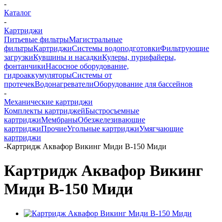
-
Каталог
-
Картриджи
Питьевые фильтры
Магистральные
фильтры
Картриджи
Системы водоподготовки
Фильтрующие
загрузки
Кувшины и насадки
Кулеры, пурифайеры,
фонтанчики
Насосное оборудование,
гидроаккумуляторы
Системы от
протечек
Водонагреватели
Оборудование для бассейнов
-
Механические картриджи
Комплекты картриджей
Быстросъемные
картриджи
Мембраны
Обезжелезивающие
картриджи
Прочие
Угольные картриджи
Умягчающие
картриджи
-
Картридж Аквафор Викинг Миди В-150 Миди
Картридж Аквафор Викинг
Миди В-150 Миди