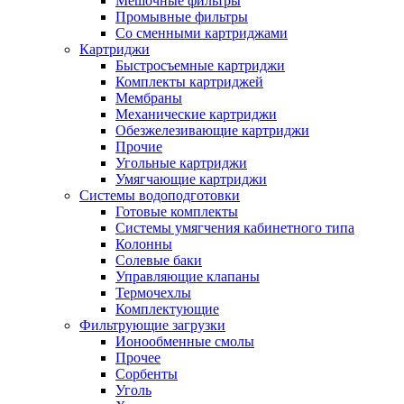
Мешочные фильтры
Промывные фильтры
Со сменными картриджами
Картриджи
Быстросъемные картриджи
Комплекты картриджей
Мембраны
Механические картриджи
Обезжелезивающие картриджи
Прочие
Угольные картриджи
Умягчающие картриджи
Системы водоподготовки
Готовые комплекты
Системы умягчения кабинетного типа
Колонны
Солевые баки
Управляющие клапаны
Термочехлы
Комплектующие
Фильтрующие загрузки
Ионообменные смолы
Прочее
Сорбенты
Уголь