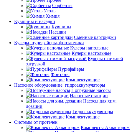
Прочее
Сорбенты
Уголь
Химия
Кувшины и насадки
Кувшины
Насадки
Сменные картриджи
Кулеры, пурифайеры, фонтанчики
Кулеры напольные
Кулеры настольные
Кулеры с нижней
загрузкой
Пурифайеры
Фонтаны
Комплектующие
Насосное оборудование, гидроаккумуляторы
Погружные насосы
Насосные станции
Насосы для хим.
дозации
Гидроаккумуляторы
Комплектующие
Системы от протечек
Комплекты Аквасторож