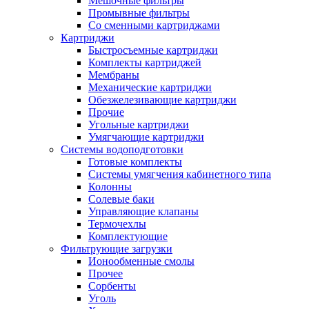
Мешочные фильтры
Промывные фильтры
Со сменными картриджами
Картриджи
Быстросъемные картриджи
Комплекты картриджей
Мембраны
Механические картриджи
Обезжелезивающие картриджи
Прочие
Угольные картриджи
Умягчающие картриджи
Системы водоподготовки
Готовые комплекты
Системы умягчения кабинетного типа
Колонны
Солевые баки
Управляющие клапаны
Термочехлы
Комплектующие
Фильтрующие загрузки
Ионообменные смолы
Прочее
Сорбенты
Уголь