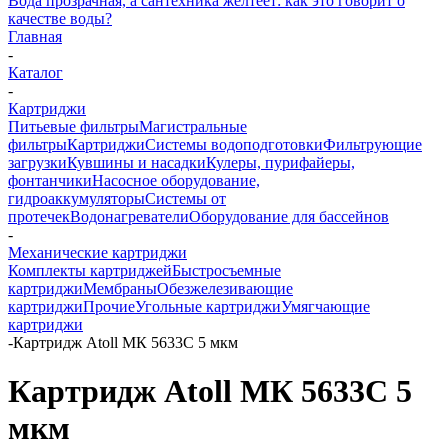
Вода прозрачная, а сантехника желтеет: как это говорит о
качестве воды?
Главная
-
Каталог
-
Картриджи
Питьевые фильтры
Магистральные
фильтры
Картриджи
Системы водоподготовки
Фильтрующие
загрузки
Кувшины и насадки
Кулеры, пурифайеры,
фонтанчики
Насосное оборудование,
гидроаккумуляторы
Системы от
протечек
Водонагреватели
Оборудование для бассейнов
-
Механические картриджи
Комплекты картриджей
Быстросъемные
картриджи
Мембраны
Обезжелезивающие
картриджи
Прочие
Угольные картриджи
Умягчающие
картриджи
-
Картридж Atoll МК 5633С 5 мкм
Картридж Atoll МК 5633С 5
мкм