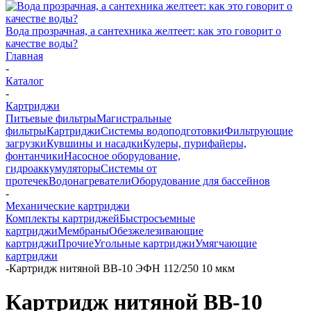
Вода прозрачная, а сантехника желтеет: как это говорит о
качестве воды?
Главная
-
Каталог
-
Картриджи
Питьевые фильтры
Магистральные
фильтры
Картриджи
Системы водоподготовки
Фильтрующие
загрузки
Кувшины и насадки
Кулеры, пурифайеры,
фонтанчики
Насосное оборудование,
гидроаккумуляторы
Системы от
протечек
Водонагреватели
Оборудование для бассейнов
-
Механические картриджи
Комплекты картриджей
Быстросъемные
картриджи
Мембраны
Обезжелезивающие
картриджи
Прочие
Угольные картриджи
Умягчающие
картриджи
-
Картридж нитяной ВВ-10 ЭФН 112/250 10 мкм
Картридж нитяной ВВ-10