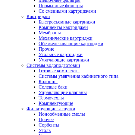
Мешочные фильтры
Промывные фильтры
Со сменными картриджами
Картриджи
Быстросъемные картриджи
Комплекты картриджей
Мембраны
Механические картриджи
Обезжелезивающие картриджи
Прочие
Угольные картриджи
Умягчающие картриджи
Системы водоподготовки
Готовые комплекты
Системы умягчения кабинетного типа
Колонны
Солевые баки
Управляющие клапаны
Термочехлы
Комплектующие
Фильтрующие загрузки
Ионообменные смолы
Прочее
Сорбенты
Уголь