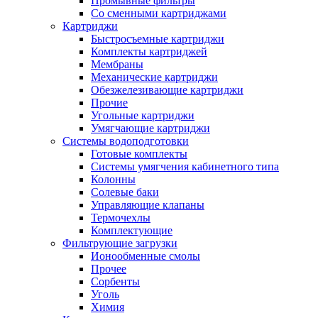
Промывные фильтры
Со сменными картриджами
Картриджи
Быстросъемные картриджи
Комплекты картриджей
Мембраны
Механические картриджи
Обезжелезивающие картриджи
Прочие
Угольные картриджи
Умягчающие картриджи
Системы водоподготовки
Готовые комплекты
Системы умягчения кабинетного типа
Колонны
Солевые баки
Управляющие клапаны
Термочехлы
Комплектующие
Фильтрующие загрузки
Ионообменные смолы
Прочее
Сорбенты
Уголь
Химия