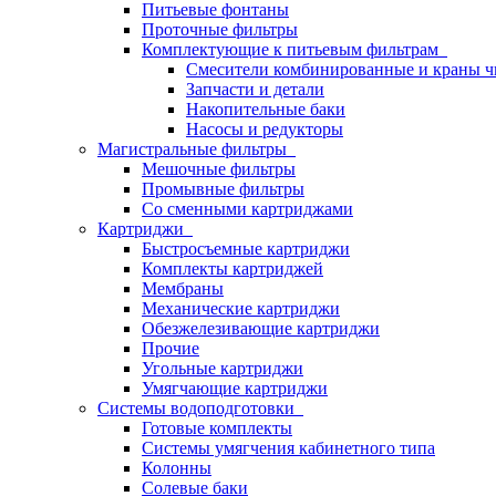
Питьевые фонтаны
Проточные фильтры
Комплектующие к питьевым фильтрам
Смесители комбинированные и краны ч
Запчасти и детали
Накопительные баки
Насосы и редукторы
Магистральные фильтры
Мешочные фильтры
Промывные фильтры
Со сменными картриджами
Картриджи
Быстросъемные картриджи
Комплекты картриджей
Мембраны
Механические картриджи
Обезжелезивающие картриджи
Прочие
Угольные картриджи
Умягчающие картриджи
Системы водоподготовки
Готовые комплекты
Системы умягчения кабинетного типа
Колонны
Солевые баки