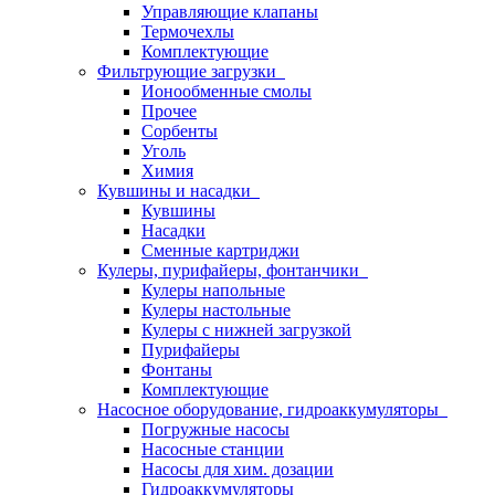
Управляющие клапаны
Термочехлы
Комплектующие
Фильтрующие загрузки
Ионообменные смолы
Прочее
Сорбенты
Уголь
Химия
Кувшины и насадки
Кувшины
Насадки
Сменные картриджи
Кулеры, пурифайеры, фонтанчики
Кулеры напольные
Кулеры настольные
Кулеры с нижней загрузкой
Пурифайеры
Фонтаны
Комплектующие
Насосное оборудование, гидроаккумуляторы
Погружные насосы
Насосные станции
Насосы для хим. дозации
Гидроаккумуляторы