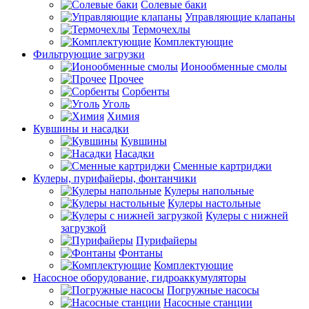
Солевые баки
Управляющие клапаны
Термочехлы
Комплектующие
Фильтрующие загрузки
Ионообменные смолы
Прочее
Сорбенты
Уголь
Химия
Кувшины и насадки
Кувшины
Насадки
Сменные картриджи
Кулеры, пурифайеры, фонтанчики
Кулеры напольные
Кулеры настольные
Кулеры с нижней
загрузкой
Пурифайеры
Фонтаны
Комплектующие
Насосное оборудование, гидроаккумуляторы
Погружные насосы
Насосные станции