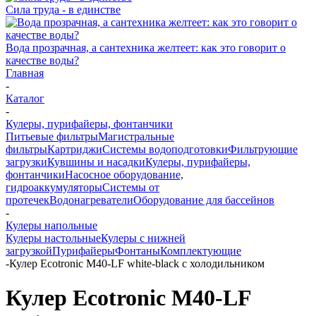
Сила труда - в единстве
Вода прозрачная, а сантехника желтеет: как это говорит о
качестве воды?
Главная
-
Каталог
-
Кулеры, пурифайеры, фонтанчики
Питьевые фильтры
Магистральные
фильтры
Картриджи
Системы водоподготовки
Фильтрующие
загрузки
Кувшины и насадки
Кулеры, пурифайеры,
фонтанчики
Насосное оборудование,
гидроаккумуляторы
Системы от
протечек
Водонагреватели
Оборудование для бассейнов
-
Кулеры напольные
Кулеры настольные
Кулеры с нижней
загрузкой
Пурифайеры
Фонтаны
Комплектующие
-
Кулер Ecotronic M40-LF white-black с холодильником
Кулер Ecotronic M40-LF