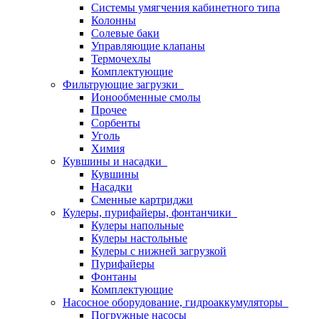
Системы умягчения кабинетного типа
Колонны
Солевые баки
Управляющие клапаны
Термочехлы
Комплектующие
Фильтрующие загрузки
Ионообменные смолы
Прочее
Сорбенты
Уголь
Химия
Кувшины и насадки
Кувшины
Насадки
Сменные картриджи
Кулеры, пурифайеры, фонтанчики
Кулеры напольные
Кулеры настольные
Кулеры с нижней загрузкой
Пурифайеры
Фонтаны
Комплектующие
Насосное оборудование, гидроаккумуляторы
Погружные насосы