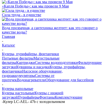
«Капля Победы»: как мы провели 9 Мая
Сила труда - в единстве
Вода прозрачная, а сантехника желтеет: как это говорит о
качестве воды?
Главная
-
Каталог
-
Кулеры, пурифайеры, фонтанчики
Питьевые фильтры
Магистральные
фильтры
Картриджи
Системы водоподготовки
Фильтрующие
загрузки
Кувшины и насадки
Кулеры, пурифайеры,
фонтанчики
Насосное оборудование,
гидроаккумуляторы
Системы от
протечек
Водонагреватели
Оборудование для бассейнов
-
Кулеры напольные
Кулеры настольные
Кулеры с нижней
загрузкой
Пурифайеры
Фонтаны
Комплектующие
-
Кулер LС-AEL- 47b с холодильником