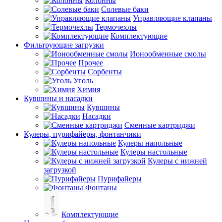
Колонны
Солевые баки
Управляющие клапаны
Термочехлы
Комплектующие
Фильтрующие загрузки
Ионообменные смолы
Прочее
Сорбенты
Уголь
Химия
Кувшины и насадки
Кувшины
Насадки
Сменные картриджи
Кулеры, пурифайеры, фонтанчики
Кулеры напольные
Кулеры настольные
Кулеры с нижней
загрузкой
Пурифайеры
Фонтаны
Комплектующие