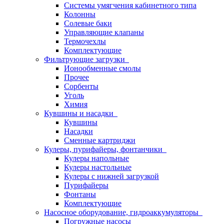
Системы умягчения кабинетного типа
Колонны
Солевые баки
Управляющие клапаны
Термочехлы
Комплектующие
Фильтрующие загрузки
Ионообменные смолы
Прочее
Сорбенты
Уголь
Химия
Кувшины и насадки
Кувшины
Насадки
Сменные картриджи
Кулеры, пурифайеры, фонтанчики
Кулеры напольные
Кулеры настольные
Кулеры с нижней загрузкой
Пурифайеры
Фонтаны
Комплектующие
Насосное оборудование, гидроаккумуляторы
Погружные насосы