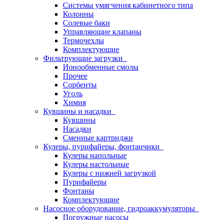
Системы умягчения кабинетного типа
Колонны
Солевые баки
Управляющие клапаны
Термочехлы
Комплектующие
Фильтрующие загрузки
Ионообменные смолы
Прочее
Сорбенты
Уголь
Химия
Кувшины и насадки
Кувшины
Насадки
Сменные картриджи
Кулеры, пурифайеры, фонтанчики
Кулеры напольные
Кулеры настольные
Кулеры с нижней загрузкой
Пурифайеры
Фонтаны
Комплектующие
Насосное оборудование, гидроаккумуляторы
Погружные насосы