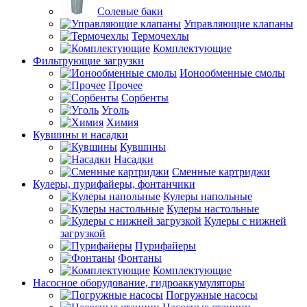
Солевые баки
Управляющие клапаны
Термочехлы
Комплектующие
Фильтрующие загрузки
Ионообменные смолы
Прочее
Сорбенты
Уголь
Химия
Кувшины и насадки
Кувшины
Насадки
Сменные картриджи
Кулеры, пурифайеры, фонтанчики
Кулеры напольные
Кулеры настольные
Кулеры с нижней
загрузкой
Пурифайеры
Фонтаны
Комплектующие
Насосное оборудование, гидроаккумуляторы
Погружные насосы