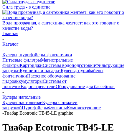
Сила труда - в единстве
Вода прозрачная, а сантехника желтеет: как это говорит о
качестве воды?
Главная
-
Каталог
-
Кулеры, пурифайеры, фонтанчики
Питьевые фильтры
Магистральные
фильтры
Картриджи
Системы водоподготовки
Фильтрующие
загрузки
Кувшины и насадки
Кулеры, пурифайеры,
фонтанчики
Насосное оборудование,
гидроаккумуляторы
Системы от
протечек
Водонагреватели
Оборудование для бассейнов
-
Кулеры напольные
Кулеры настольные
Кулеры с нижней
загрузкой
Пурифайеры
Фонтаны
Комплектующие
-
Тиабар Ecotronic TB45-LE graphite
Тиабар Ecotronic TB45-LE