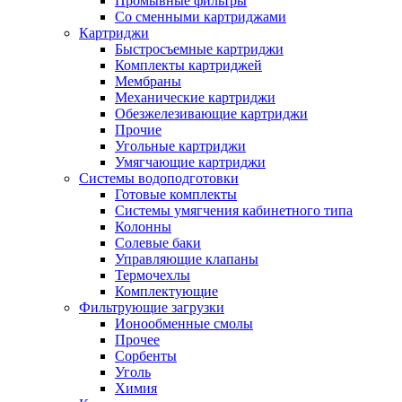
Промывные фильтры
Со сменными картриджами
Картриджи
Быстросъемные картриджи
Комплекты картриджей
Мембраны
Механические картриджи
Обезжелезивающие картриджи
Прочие
Угольные картриджи
Умягчающие картриджи
Системы водоподготовки
Готовые комплекты
Системы умягчения кабинетного типа
Колонны
Солевые баки
Управляющие клапаны
Термочехлы
Комплектующие
Фильтрующие загрузки
Ионообменные смолы
Прочее
Сорбенты
Уголь
Химия