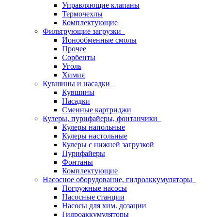
Управляющие клапаны
Термочехлы
Комплектующие
Фильтрующие загрузки
Ионообменные смолы
Прочее
Сорбенты
Уголь
Химия
Кувшины и насадки
Кувшины
Насадки
Сменные картриджи
Кулеры, пурифайеры, фонтанчики
Кулеры напольные
Кулеры настольные
Кулеры с нижней загрузкой
Пурифайеры
Фонтаны
Комплектующие
Насосное оборудование, гидроаккумуляторы
Погружные насосы
Насосные станции
Насосы для хим. дозации
Гидроаккумуляторы