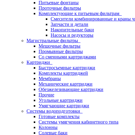
Питьевые фонтаны
Проточные фильтры
Комплектующие к питьевым фильтрам
Смесители комбинированные и краны ч
Запчасти и детали
Накопительные баки
Насосы и редукторы
Магистральные фильтры
Мешочные фильтры
Промывные фильтры
Со сменными картриджами
Картриджи
Быстросъемные картриджи
Комплекты картриджей
Мембраны
Механические картриджи
Обезжелезивающие картриджи
Прочие
Угольные картриджи
Умягчающие картриджи
Системы водоподготовки
Готовые комплекты
Системы умягчения кабинетного типа
Колонны
Солевые баки