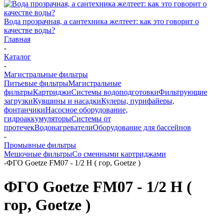
Вода прозрачная, а сантехника желтеет: как это говорит о
качестве воды?
Главная
-
Каталог
-
Магистральные фильтры
Питьевые фильтры
Магистральные
фильтры
Картриджи
Системы водоподготовки
Фильтрующие
загрузки
Кувшины и насадки
Кулеры, пурифайеры,
фонтанчики
Насосное оборудование,
гидроаккумуляторы
Системы от
протечек
Водонагреватели
Оборудование для бассейнов
-
Промывные фильтры
Мешочные фильтры
Со сменными картриджами
-
ФГО Goetze FМ07 - 1/2 Н ( гор, Goetze )
ФГО Goetze FМ07 - 1/2 Н (
гор, Goetze )