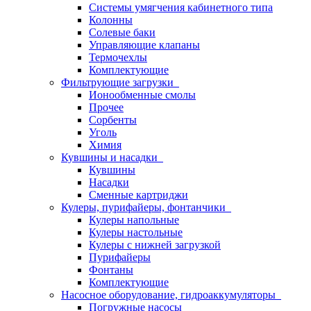
Системы умягчения кабинетного типа
Колонны
Солевые баки
Управляющие клапаны
Термочехлы
Комплектующие
Фильтрующие загрузки
Ионообменные смолы
Прочее
Сорбенты
Уголь
Химия
Кувшины и насадки
Кувшины
Насадки
Сменные картриджи
Кулеры, пурифайеры, фонтанчики
Кулеры напольные
Кулеры настольные
Кулеры с нижней загрузкой
Пурифайеры
Фонтаны
Комплектующие
Насосное оборудование, гидроаккумуляторы
Погружные насосы