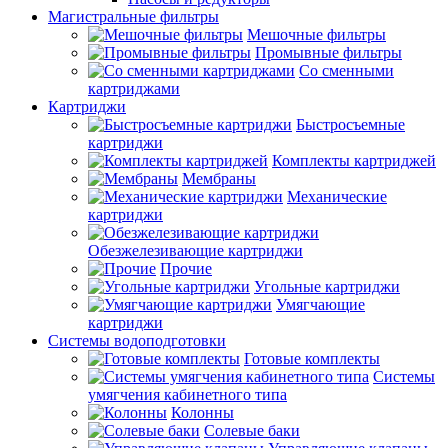
Магистральные фильтры
Мешочные фильтры
Промывные фильтры
Со сменными
картриджами
Картриджи
Быстросъемные
картриджи
Комплекты картриджей
Мембраны
Механические
картриджи
Обезжелезивающие картриджи
Прочие
Угольные картриджи
Умягчающие
картриджи
Системы водоподготовки
Готовые комплекты
Системы
умягчения кабинетного типа
Колонны
Солевые баки