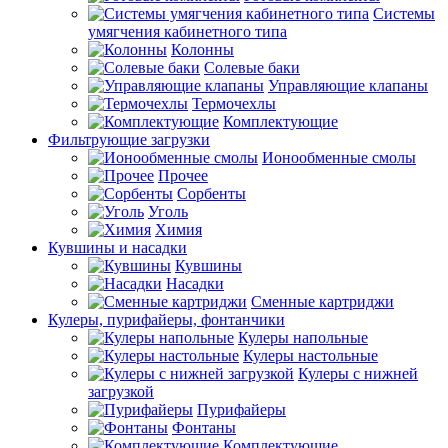
Системы
умягчения кабинетного типа
Колонны
Солевые баки
Управляющие клапаны
Термочехлы
Комплектующие
Фильтрующие загрузки
Ионообменные смолы
Прочее
Сорбенты
Уголь
Химия
Кувшины и насадки
Кувшины
Насадки
Сменные картриджи
Кулеры, пурифайеры, фонтанчики
Кулеры напольные
Кулеры настольные
Кулеры с нижней
загрузкой
Пурифайеры
Фонтаны
Комплектующие