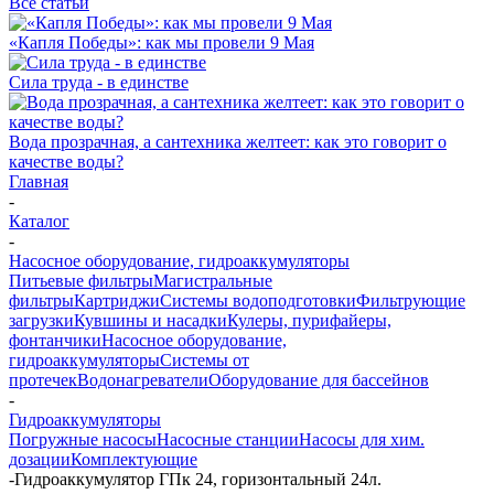
Все статьи
«Капля Победы»: как мы провели 9 Мая
Сила труда - в единстве
Вода прозрачная, а сантехника желтеет: как это говорит о
качестве воды?
Главная
-
Каталог
-
Насосное оборудование, гидроаккумуляторы
Питьевые фильтры
Магистральные
фильтры
Картриджи
Системы водоподготовки
Фильтрующие
загрузки
Кувшины и насадки
Кулеры, пурифайеры,
фонтанчики
Насосное оборудование,
гидроаккумуляторы
Системы от
протечек
Водонагреватели
Оборудование для бассейнов
-
Гидроаккумуляторы
Погружные насосы
Насосные станции
Насосы для хим.
дозации
Комплектующие
-
Гидроаккумулятор ГПк 24, горизонтальный 24л.