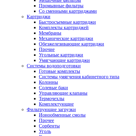
Мешочные фильтры
Промывные фильтры
Со сменными картриджами
Картриджи
Быстросъемные картриджи
Комплекты картриджей
Мембраны
Механические картриджи
Обезжелезивающие картриджи
Прочие
Угольные картриджи
Умягчающие картриджи
Системы водоподготовки
Готовые комплекты
Системы умягчения кабинетного типа
Колонны
Солевые баки
Управляющие клапаны
Термочехлы
Комплектующие
Фильтрующие загрузки
Ионообменные смолы
Прочее
Сорбенты
Уголь