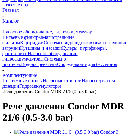
качестве воды?
Главная
-
Каталог
-
Насосное оборудование, гидроаккумуляторы
Питьевые фильтры
Магистральные
фильтры
Картриджи
Системы водоподготовки
Фильтрующие
загрузки
Кувшины и насадки
Кулеры, пурифайеры,
фонтанчики
Насосное оборудование,
гидроаккумуляторы
Системы от
протечек
Водонагреватели
Оборудование для бассейнов
-
Комплектующие
Погружные насосы
Насосные станции
Насосы для хим.
дозации
Гидроаккумуляторы
-
Реле давления Condor MDR 21/6 (0.5-3.0 bar)
Реле давления Condor MDR
21/6 (0.5-3.0 bar)