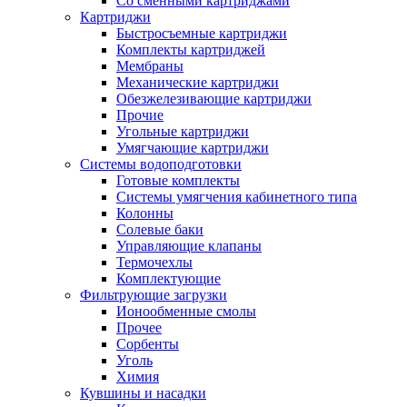
Со сменными картриджами
Картриджи
Быстросъемные картриджи
Комплекты картриджей
Мембраны
Механические картриджи
Обезжелезивающие картриджи
Прочие
Угольные картриджи
Умягчающие картриджи
Системы водоподготовки
Готовые комплекты
Системы умягчения кабинетного типа
Колонны
Солевые баки
Управляющие клапаны
Термочехлы
Комплектующие
Фильтрующие загрузки
Ионообменные смолы
Прочее
Сорбенты
Уголь
Химия
Кувшины и насадки