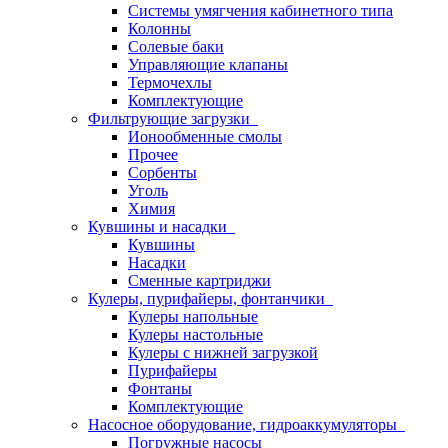
Системы умягчения кабинетного типа
Колонны
Солевые баки
Управляющие клапаны
Термочехлы
Комплектующие
Фильтрующие загрузки
Ионообменные смолы
Прочее
Сорбенты
Уголь
Химия
Кувшины и насадки
Кувшины
Насадки
Сменные картриджи
Кулеры, пурифайеры, фонтанчики
Кулеры напольные
Кулеры настольные
Кулеры с нижней загрузкой
Пурифайеры
Фонтаны
Комплектующие
Насосное оборудование, гидроаккумуляторы
Погружные насосы