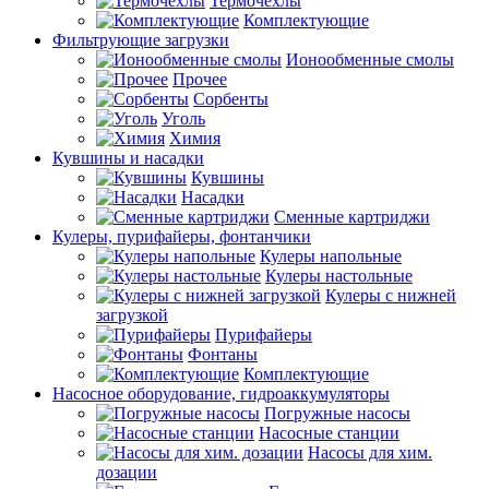
Термочехлы
Комплектующие
Фильтрующие загрузки
Ионообменные смолы
Прочее
Сорбенты
Уголь
Химия
Кувшины и насадки
Кувшины
Насадки
Сменные картриджи
Кулеры, пурифайеры, фонтанчики
Кулеры напольные
Кулеры настольные
Кулеры с нижней
загрузкой
Пурифайеры
Фонтаны
Комплектующие
Насосное оборудование, гидроаккумуляторы
Погружные насосы
Насосные станции
Насосы для хим.
дозации