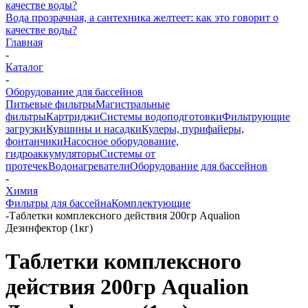
Вода прозрачная, а сантехника желтеет: как это говорит о
качестве воды?
Главная
-
Каталог
-
Оборудование для бассейнов
Питьевые фильтры
Магистральные
фильтры
Картриджи
Системы водоподготовки
Фильтрующие
загрузки
Кувшины и насадки
Кулеры, пурифайеры,
фонтанчики
Насосное оборудование,
гидроаккумуляторы
Системы от
протечек
Водонагреватели
Оборудование для бассейнов
-
Химия
Фильтры для бассейна
Комплектующие
-
Таблетки комплексного действия 200гр Aqualion
Дезинфектор (1кг)
Таблетки комплексного
действия 200гр Aqualion