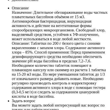
Описание
Назначение: Длительное обеззараживание воды частных
плавательных бассейнов объёмом от 15 м3.
Антимикробная бактерицидная, вирулицидная
активность и действие на вегетативные формы
спорообразующих микроорганизмов. Свободный хлор,
выделяемый средством, устойчив к УФ-излучению,
может использоваться в воде любой жесткости.
Описание: Таблетки по 200 г белого цвета с синими
вкраплениями с запахом хлора. Содержание активного
хлора – 85%. Способ применения: Перед применением
дезинфицирующего средства необходимо обеспечить
значение рН воды бассейна в пределах 7,2–7,6.
Необходимое количество таблеток помещают в
плавающую капсулу или скиммер из расчета 1 таблетка
на 15-20 м3 воды. По мере уменьшения таблеток до 1/3
от изначального размера добавить новые. Необходимо
регулярно производить контроль и корректировку
содержания активного хлора в воде с помощью тестера
(0,3-0,5 мг/л) и следить за содержанием циануровой
кислоты в воде бассейна.
Задать вопрос
Вы можете задать любой интересующий вас вопрос по
товару или работе магазина.