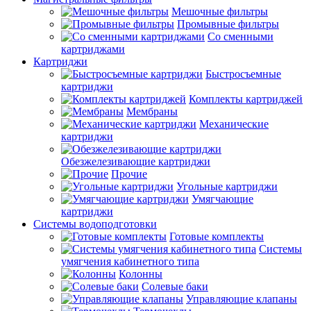
Мешочные фильтры
Промывные фильтры
Со сменными
картриджами
Картриджи
Быстросъемные
картриджи
Комплекты картриджей
Мембраны
Механические
картриджи
Обезжелезивающие картриджи
Прочие
Угольные картриджи
Умягчающие
картриджи
Системы водоподготовки
Готовые комплекты
Системы
умягчения кабинетного типа
Колонны
Солевые баки
Управляющие клапаны