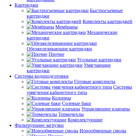
Картриджи
Быстросъемные
картриджи
Комплекты картриджей
Мембраны
Механические
картриджи
Обезжелезивающие картриджи
Прочие
Угольные картриджи
Умягчающие
картриджи
Системы водоподготовки
Готовые комплекты
Системы
умягчения кабинетного типа
Колонны
Солевые баки
Управляющие клапаны
Термочехлы
Комплектующие
Фильтрующие загрузки
Ионообменные смолы