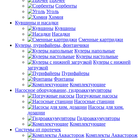
Прочее
Сорбенты
Уголь
Химия
Кувшины и насадки
Кувшины
Насадки
Сменные картриджи
Кулеры, пурифайеры, фонтанчики
Кулеры напольные
Кулеры настольные
Кулеры с нижней
загрузкой
Пурифайеры
Фонтаны
Комплектующие
Насосное оборудование, гидроаккумуляторы
Погружные насосы
Насосные станции
Насосы для хим.
дозации
Гидроаккумуляторы
Комплектующие
Системы от протечек
Комплекты Аквасторож