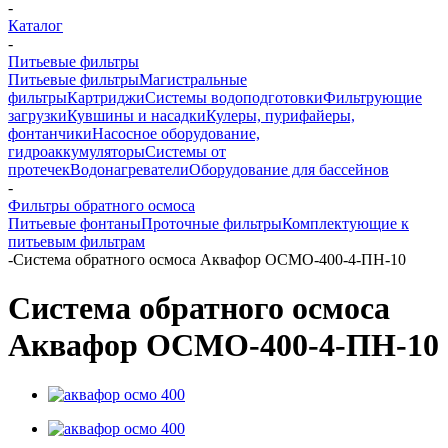
-
Каталог
-
Питьевые фильтры
Питьевые фильтры
Магистральные
фильтры
Картриджи
Системы водоподготовки
Фильтрующие
загрузки
Кувшины и насадки
Кулеры, пурифайеры,
фонтанчики
Насосное оборудование,
гидроаккумуляторы
Системы от
протечек
Водонагреватели
Оборудование для бассейнов
-
Фильтры обратного осмоса
Питьевые фонтаны
Проточные фильтры
Комплектующие к
питьевым фильтрам
-
Система обратного осмоса Аквафор ОСМО-400-4-ПН-10
Система обратного осмоса
Аквафор ОСМО-400-4-ПН-10