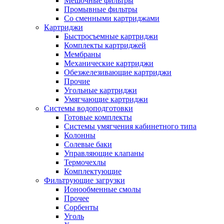
Мешочные фильтры
Промывные фильтры
Со сменными картриджами
Картриджи
Быстросъемные картриджи
Комплекты картриджей
Мембраны
Механические картриджи
Обезжелезивающие картриджи
Прочие
Угольные картриджи
Умягчающие картриджи
Системы водоподготовки
Готовые комплекты
Системы умягчения кабинетного типа
Колонны
Солевые баки
Управляющие клапаны
Термочехлы
Комплектующие
Фильтрующие загрузки
Ионообменные смолы
Прочее
Сорбенты
Уголь