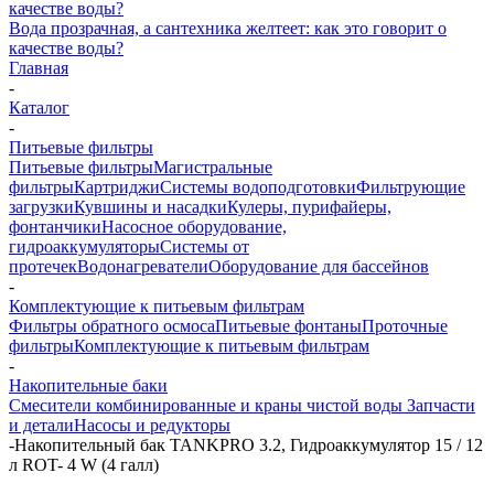
Вода прозрачная, а сантехника желтеет: как это говорит о
качестве воды?
Главная
-
Каталог
-
Питьевые фильтры
Питьевые фильтры
Магистральные
фильтры
Картриджи
Системы водоподготовки
Фильтрующие
загрузки
Кувшины и насадки
Кулеры, пурифайеры,
фонтанчики
Насосное оборудование,
гидроаккумуляторы
Системы от
протечек
Водонагреватели
Оборудование для бассейнов
-
Комплектующие к питьевым фильтрам
Фильтры обратного осмоса
Питьевые фонтаны
Проточные
фильтры
Комплектующие к питьевым фильтрам
-
Накопительные баки
Смесители комбинированные и краны чистой воды
Запчасти
и детали
Насосы и редукторы
-
Накопительный бак TANKPRO 3.2, Гидроаккумулятор 15 / 12
л ROT- 4 W (4 галл)