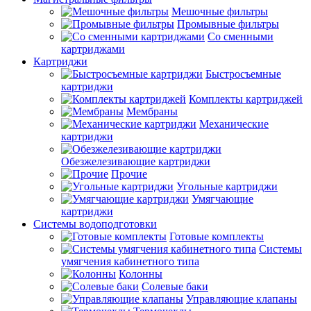
Мешочные фильтры
Промывные фильтры
Со сменными
картриджами
Картриджи
Быстросъемные
картриджи
Комплекты картриджей
Мембраны
Механические
картриджи
Обезжелезивающие картриджи
Прочие
Угольные картриджи
Умягчающие
картриджи
Системы водоподготовки
Готовые комплекты
Системы
умягчения кабинетного типа
Колонны
Солевые баки
Управляющие клапаны