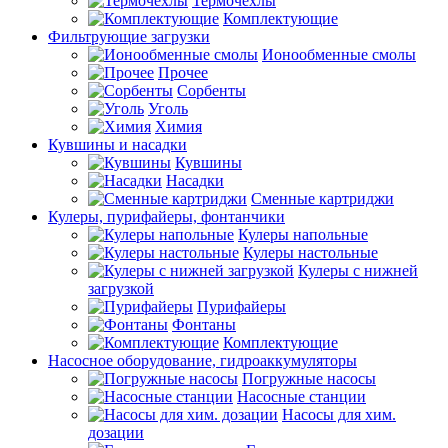
Термочехлы
Комплектующие
Фильтрующие загрузки
Ионообменные смолы
Прочее
Сорбенты
Уголь
Химия
Кувшины и насадки
Кувшины
Насадки
Сменные картриджи
Кулеры, пурифайеры, фонтанчики
Кулеры напольные
Кулеры настольные
Кулеры с нижней
загрузкой
Пурифайеры
Фонтаны
Комплектующие
Насосное оборудование, гидроаккумуляторы
Погружные насосы
Насосные станции
Насосы для хим.
дозации