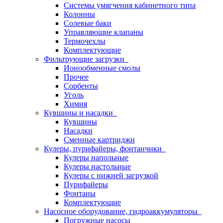
Системы умягчения кабинетного типа
Колонны
Солевые баки
Управляющие клапаны
Термочехлы
Комплектующие
Фильтрующие загрузки
Ионообменные смолы
Прочее
Сорбенты
Уголь
Химия
Кувшины и насадки
Кувшины
Насадки
Сменные картриджи
Кулеры, пурифайеры, фонтанчики
Кулеры напольные
Кулеры настольные
Кулеры с нижней загрузкой
Пурифайеры
Фонтаны
Комплектующие
Насосное оборудование, гидроаккумуляторы
Погружные насосы