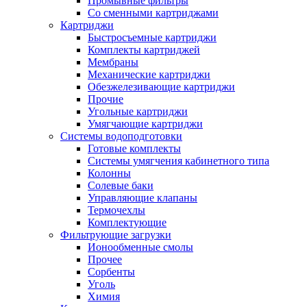
Промывные фильтры
Со сменными картриджами
Картриджи
Быстросъемные картриджи
Комплекты картриджей
Мембраны
Механические картриджи
Обезжелезивающие картриджи
Прочие
Угольные картриджи
Умягчающие картриджи
Системы водоподготовки
Готовые комплекты
Системы умягчения кабинетного типа
Колонны
Солевые баки
Управляющие клапаны
Термочехлы
Комплектующие
Фильтрующие загрузки
Ионообменные смолы
Прочее
Сорбенты
Уголь
Химия