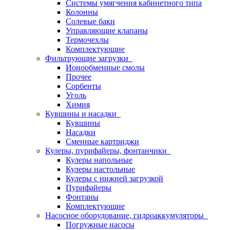
Системы умягчения кабинетного типа
Колонны
Солевые баки
Управляющие клапаны
Термочехлы
Комплектующие
Фильтрующие загрузки
Ионообменные смолы
Прочее
Сорбенты
Уголь
Химия
Кувшины и насадки
Кувшины
Насадки
Сменные картриджи
Кулеры, пурифайеры, фонтанчики
Кулеры напольные
Кулеры настольные
Кулеры с нижней загрузкой
Пурифайеры
Фонтаны
Комплектующие
Насосное оборудование, гидроаккумуляторы
Погружные насосы