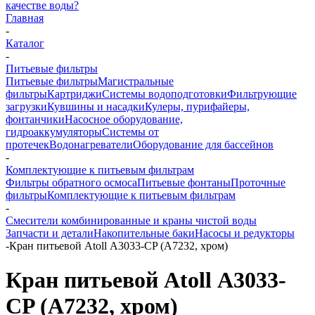
качестве воды?
Главная
-
Каталог
-
Питьевые фильтры
Питьевые фильтры
Магистральные
фильтры
Картриджи
Системы водоподготовки
Фильтрующие
загрузки
Кувшины и насадки
Кулеры, пурифайеры,
фонтанчики
Насосное оборудование,
гидроаккумуляторы
Системы от
протечек
Водонагреватели
Оборудование для бассейнов
-
Комплектующие к питьевым фильтрам
Фильтры обратного осмоса
Питьевые фонтаны
Проточные
фильтры
Комплектующие к питьевым фильтрам
-
Смесители комбинированные и краны чистой воды
Запчасти и детали
Накопительные баки
Насосы и редукторы
-
Кран питьевой Atoll А3033-CP (A7232, хром)
Кран питьевой Atoll А3033-
CP (A7232, хром)