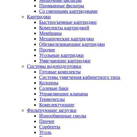
Мешочные фильтры
Промывные фильтры
Со сменными картриджами
Картриджи
Быстросъемные картриджи
Комплекты картриджей
Мембраны
Механические картриджи
Обезжелезивающие картриджи
Прочие
Угольные картриджи
Умягчающие картриджи
Системы водоподготовки
Готовые комплекты
Системы умягчения кабинетного типа
Колонны
Солевые баки
Управляющие клапаны
Термочехлы
Комплектующие
Фильтрующие загрузки
Ионообменные смолы
Прочее
Сорбенты
Уголь