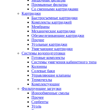
Мешочные фильтры
Промывные фильтры
Со сменными картриджами
Картриджи
Быстросъемные картриджи
Комплекты картриджей
Мембраны
Механические картриджи
Обезжелезивающие картриджи
Прочие
Угольные картриджи
Умягчающие картриджи
Системы водоподготовки
Готовые комплекты
Системы умягчения кабинетного типа
Колонны
Солевые баки
Управляющие клапаны
Термочехлы
Комплектующие
Фильтрующие загрузки
Ионообменные смолы
Прочее
Сорбенты
Уголь