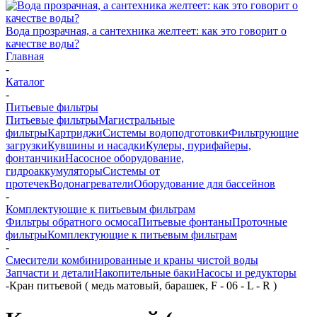
Вода прозрачная, а сантехника желтеет: как это говорит о
качестве воды?
Главная
-
Каталог
-
Питьевые фильтры
Питьевые фильтры
Магистральные
фильтры
Картриджи
Системы водоподготовки
Фильтрующие
загрузки
Кувшины и насадки
Кулеры, пурифайеры,
фонтанчики
Насосное оборудование,
гидроаккумуляторы
Системы от
протечек
Водонагреватели
Оборудование для бассейнов
-
Комплектующие к питьевым фильтрам
Фильтры обратного осмоса
Питьевые фонтаны
Проточные
фильтры
Комплектующие к питьевым фильтрам
-
Смесители комбинированные и краны чистой воды
Запчасти и детали
Накопительные баки
Насосы и редукторы
-
Кран питьевой ( медь матовый, барашек, F - 06 - L - R )