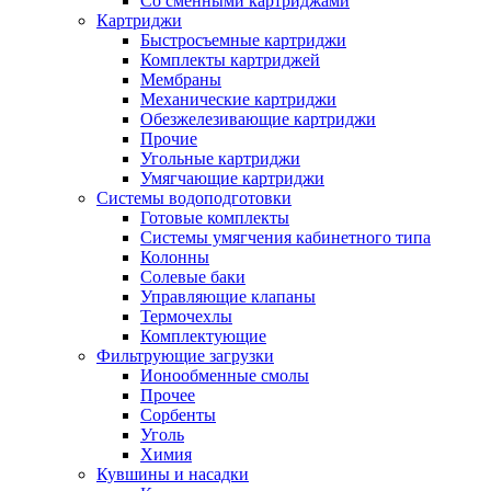
Со сменными картриджами
Картриджи
Быстросъемные картриджи
Комплекты картриджей
Мембраны
Механические картриджи
Обезжелезивающие картриджи
Прочие
Угольные картриджи
Умягчающие картриджи
Системы водоподготовки
Готовые комплекты
Системы умягчения кабинетного типа
Колонны
Солевые баки
Управляющие клапаны
Термочехлы
Комплектующие
Фильтрующие загрузки
Ионообменные смолы
Прочее
Сорбенты
Уголь
Химия
Кувшины и насадки