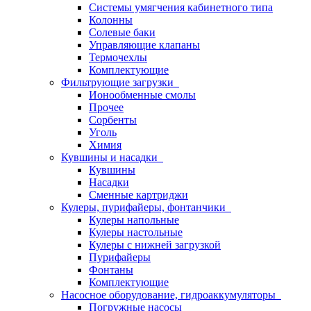
Системы умягчения кабинетного типа
Колонны
Солевые баки
Управляющие клапаны
Термочехлы
Комплектующие
Фильтрующие загрузки
Ионообменные смолы
Прочее
Сорбенты
Уголь
Химия
Кувшины и насадки
Кувшины
Насадки
Сменные картриджи
Кулеры, пурифайеры, фонтанчики
Кулеры напольные
Кулеры настольные
Кулеры с нижней загрузкой
Пурифайеры
Фонтаны
Комплектующие
Насосное оборудование, гидроаккумуляторы
Погружные насосы