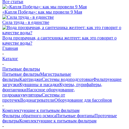
Все статьи
«Капля Победы»: как мы провели 9 Мая
Сила труда - в единстве
Вода прозрачная, а сантехника желтеет: как это говорит о
качестве воды?
Главная
-
Каталог
-
Питьевые фильтры
Питьевые фильтры
Магистральные
фильтры
Картриджи
Системы водоподготовки
Фильтрующие
загрузки
Кувшины и насадки
Кулеры, пурифайеры,
фонтанчики
Насосное оборудование,
гидроаккумуляторы
Системы от
протечек
Водонагреватели
Оборудование для бассейнов
-
Комплектующие к питьевым фильтрам
Фильтры обратного осмоса
Питьевые фонтаны
Проточные
фильтры
Комплектующие к питьевым фильтрам
-