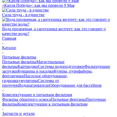
«Капля Победы»: как мы провели 9 Мая
Сила труда - в единстве
Вода прозрачная, а сантехника желтеет: как это говорит о
качестве воды?
Главная
-
Каталог
-
Питьевые фильтры
Питьевые фильтры
Магистральные
фильтры
Картриджи
Системы водоподготовки
Фильтрующие
загрузки
Кувшины и насадки
Кулеры, пурифайеры,
фонтанчики
Насосное оборудование,
гидроаккумуляторы
Системы от
протечек
Водонагреватели
Оборудование для бассейнов
-
Комплектующие к питьевым фильтрам
Фильтры обратного осмоса
Питьевые фонтаны
Проточные
фильтры
Комплектующие к питьевым фильтрам
-
Запчасти и детали