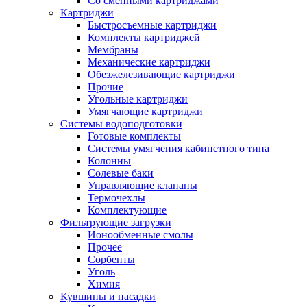
Со сменными картриджами
Картриджи
Быстросъемные картриджи
Комплекты картриджей
Мембраны
Механические картриджи
Обезжелезивающие картриджи
Прочие
Угольные картриджи
Умягчающие картриджи
Системы водоподготовки
Готовые комплекты
Системы умягчения кабинетного типа
Колонны
Солевые баки
Управляющие клапаны
Термочехлы
Комплектующие
Фильтрующие загрузки
Ионообменные смолы
Прочее
Сорбенты
Уголь
Химия
Кувшины и насадки