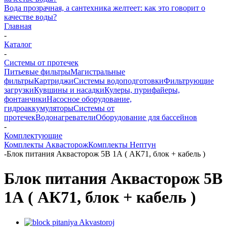
Вода прозрачная, а сантехника желтеет: как это говорит о
качестве воды?
Главная
-
Каталог
-
Системы от протечек
Питьевые фильтры
Магистральные
фильтры
Картриджи
Системы водоподготовки
Фильтрующие
загрузки
Кувшины и насадки
Кулеры, пурифайеры,
фонтанчики
Насосное оборудование,
гидроаккумуляторы
Системы от
протечек
Водонагреватели
Оборудование для бассейнов
-
Комплектующие
Комплекты Аквасторож
Комплекты Нептун
-
Блок питания Аквасторож 5В 1А ( АК71, блок + кабель )
Блок питания Аквасторож 5В
1А ( АК71, блок + кабель )