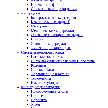
Мешочные фильтры
Промывные фильтры
Со сменными картриджами
Картриджи
Быстросъемные картриджи
Комплекты картриджей
Мембраны
Механические картриджи
Обезжелезивающие картриджи
Прочие
Угольные картриджи
Умягчающие картриджи
Системы водоподготовки
Готовые комплекты
Системы умягчения кабинетного типа
Колонны
Солевые баки
Управляющие клапаны
Термочехлы
Комплектующие
Фильтрующие загрузки
Ионообменные смолы
Прочее
Сорбенты
Уголь