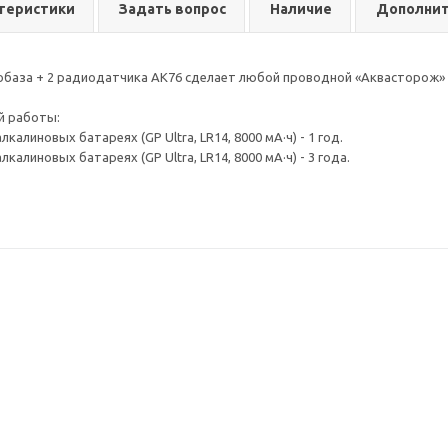
теристики
Задать вопрос
Наличие
Дополнит
база + 2 радиодатчика АК76 сделает любой проводной «Аквасторож»
й работы:
лкалиновых батареях (GP Ultra, LR14, 8000 мА·ч) - 1 год.
лкалиновых батареях (GP Ultra, LR14, 8000 мА·ч) - 3 года.