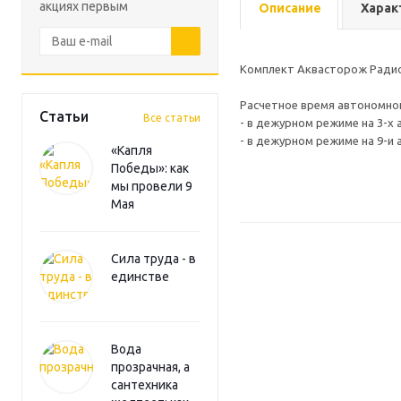
акциях первым
Описание
Харак
Комплект Аквасторож Радио
Расчетное время автономно
Статьи
Все статьи
- в дежурном режиме на 3-х а
- в дежурном режиме на 9-и а
«Капля
Победы»: как
мы провели 9
Мая
Сила труда - в
единстве
Вода
прозрачная, а
сантехника