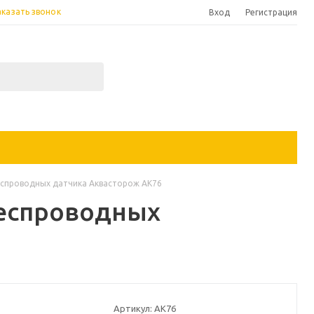
аказать звонок
Вход
Регистрация
еспроводных датчика Аквасторож АК76
беспроводных
Артикул:
АК76