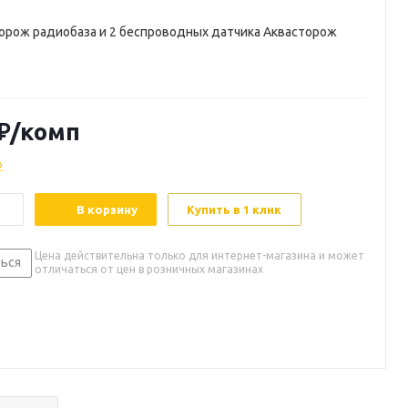
орож радиобаза и 2 беспроводных датчика Аквасторож
₽
/комп
о
В корзину
Купить в 1 клик
Цена действительна только для интернет-магазина и может
ься
отличаться от цен в розничных магазинах