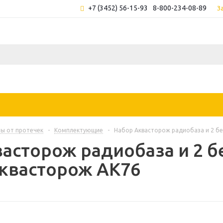
+7 (3452) 56-15-93
8-800-234-08-89
З
ы от протечек
-
Комплектующие
-
Набор Аквасторож радиобаза и 2 б
асторож радиобаза и 2 
Аквасторож АК76