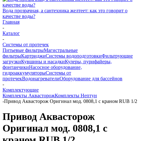
Вода прозрачная, а сантехника желтеет: как это говорит о
качестве воды?
Главная
-
Каталог
-
Системы от протечек
Питьевые фильтры
Магистральные
фильтры
Картриджи
Системы водоподготовки
Фильтрующие
загрузки
Кувшины и насадки
Кулеры, пурифайеры,
фонтанчики
Насосное оборудование,
гидроаккумуляторы
Системы от
протечек
Водонагреватели
Оборудование для бассейнов
-
Комплектующие
Комплекты Аквасторож
Комплекты Нептун
-
Привод Аквасторож Оригинал мод. 0808,1 с краном RUB 1/2
Привод Аквасторож
Оригинал мод. 0808,1 с
краном RUB 1/2