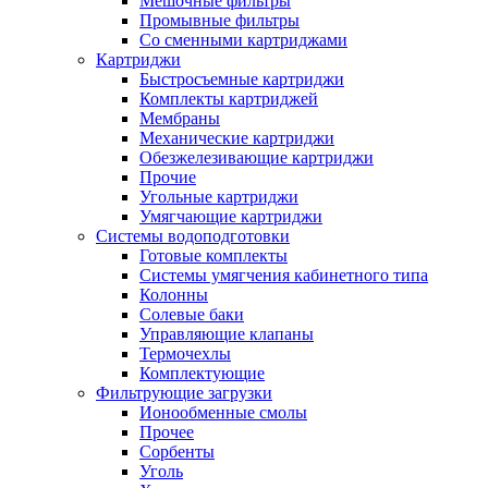
Мешочные фильтры
Промывные фильтры
Со сменными картриджами
Картриджи
Быстросъемные картриджи
Комплекты картриджей
Мембраны
Механические картриджи
Обезжелезивающие картриджи
Прочие
Угольные картриджи
Умягчающие картриджи
Системы водоподготовки
Готовые комплекты
Системы умягчения кабинетного типа
Колонны
Солевые баки
Управляющие клапаны
Термочехлы
Комплектующие
Фильтрующие загрузки
Ионообменные смолы
Прочее
Сорбенты
Уголь