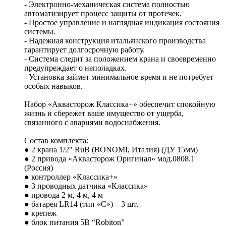
- Электронно-механическая система полностью
автоматизирует процесс защиты от протечек.
- Простое управление и наглядная индикация состояния
системы.
- Надежная конструкция итальянского производства
гарантирует долгосрочную работу.
- Система следит за положением крана и своевременно
предупреждает о неполадках.
- Установка займет минимальное время и не потребует
особых навыков.
Набор «Аквасторож Классика+» обеспечит спокойную
жизнь и сбережет ваше имущество от ущерба,
связанного с авариями водоснабжения.
Состав комплекта:
● 2 крана 1/2″ RuB (BONOMI, Италия) (ДУ 15мм)
● 2 привода «Аквасторож Оригинал» мод.0808.1
(Россия)
● контроллер «Классика+»
● 3 проводных датчика «Классика»
● провода 2 м, 4 м, 4 м
● батарея LR14 (тип «С») – 3 шт.
● крепеж
● блок питания 5В “Robiton”