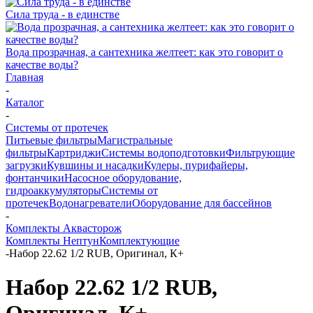
Сила труда - в единстве
Вода прозрачная, а сантехника желтеет: как это говорит о
качестве воды?
Главная
-
Каталог
-
Системы от протечек
Питьевые фильтры
Магистральные
фильтры
Картриджи
Системы водоподготовки
Фильтрующие
загрузки
Кувшины и насадки
Кулеры, пурифайеры,
фонтанчики
Насосное оборудование,
гидроаккумуляторы
Системы от
протечек
Водонагреватели
Оборудование для бассейнов
-
Комплекты Аквасторож
Комплекты Нептун
Комплектующие
-
Набор 22.62 1/2 RUB, Оригинал, К+
Набор 22.62 1/2 RUB,