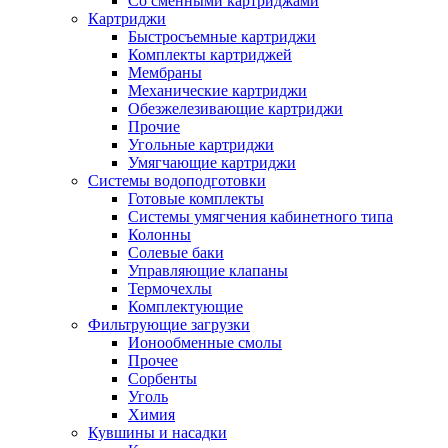
Со сменными картриджами
Картриджи
Быстросъемные картриджи
Комплекты картриджей
Мембраны
Механические картриджи
Обезжелезивающие картриджи
Прочие
Угольные картриджи
Умягчающие картриджи
Системы водоподготовки
Готовые комплекты
Системы умягчения кабинетного типа
Колонны
Солевые баки
Управляющие клапаны
Термочехлы
Комплектующие
Фильтрующие загрузки
Ионообменные смолы
Прочее
Сорбенты
Уголь
Химия
Кувшины и насадки