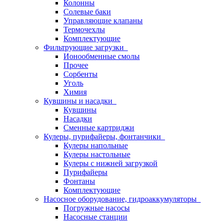
Колонны
Солевые баки
Управляющие клапаны
Термочехлы
Комплектующие
Фильтрующие загрузки
Ионообменные смолы
Прочее
Сорбенты
Уголь
Химия
Кувшины и насадки
Кувшины
Насадки
Сменные картриджи
Кулеры, пурифайеры, фонтанчики
Кулеры напольные
Кулеры настольные
Кулеры с нижней загрузкой
Пурифайеры
Фонтаны
Комплектующие
Насосное оборудование, гидроаккумуляторы
Погружные насосы
Насосные станции