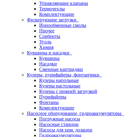
Управляющие клапаны
Термочехлы
Комплектующие
Фильтрующие загрузки
Ионообменные смолы
Прочее
Сорбенты
Уголь
Химия
Кувшины и насадки
Кувшины
Насадки
Сменные картриджи
Кулеры, пурифайеры, фонтанчики
Кулеры напольные
Кулеры настольные
Кулеры с нижней загрузкой
Пурифайеры
Фонтаны
Комплектующие
Насосное оборудование, гидроаккумуляторы
Погружные насосы
Насосные станции
Насосы для хим. дозации
Гидроаккумуляторы