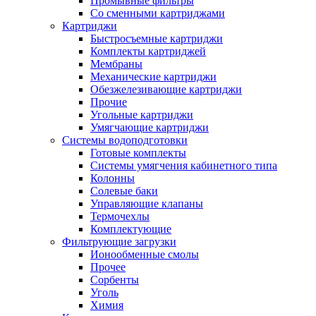
Промывные фильтры
Со сменными картриджами
Картриджи
Быстросъемные картриджи
Комплекты картриджей
Мембраны
Механические картриджи
Обезжелезивающие картриджи
Прочие
Угольные картриджи
Умягчающие картриджи
Системы водоподготовки
Готовые комплекты
Системы умягчения кабинетного типа
Колонны
Солевые баки
Управляющие клапаны
Термочехлы
Комплектующие
Фильтрующие загрузки
Ионообменные смолы
Прочее
Сорбенты
Уголь
Химия