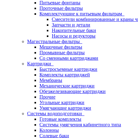
Питьевые фонтаны
Проточные фильтры
Комплектующие к питьевым фильтрам
Смесители комбинированные и краны ч
Запчасти и детали
Накопительные баки
Насосы и редукторы
Магистральные фильтры
Мешочные фильтры
Промывные фильтры
Со сменными картриджами
Картриджи
Быстросъемные картриджи
Комплекты картриджей
Мембраны
Механические картриджи
Обезжелезивающие картриджи
Прочие
Угольные картриджи
Умягчающие картриджи
Системы водоподготовки
Готовые комплекты
Системы умягчения кабинетного типа
Колонны
Солевые баки