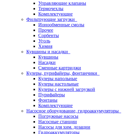
Управляющие клапаны
Термочехлы
Комплектующие
Фильтрующие загрузки
Ионообменные смолы
Прочее
Сорбенты
Уголь
Химия
Кувшины и насадки
Кувшины
Насадки
Сменные картриджи
Кулеры, пурифайеры, фонтанчики
Кулеры напольные
Кулеры настольные
Кулеры с нижней загрузкой
Пурифайеры
Фонтаны
Комплектующие
Насосное оборудование, гидроаккумуляторы
Погружные насосы
Насосные станции
Насосы для хим. дозации
Гидроаккумуляторы