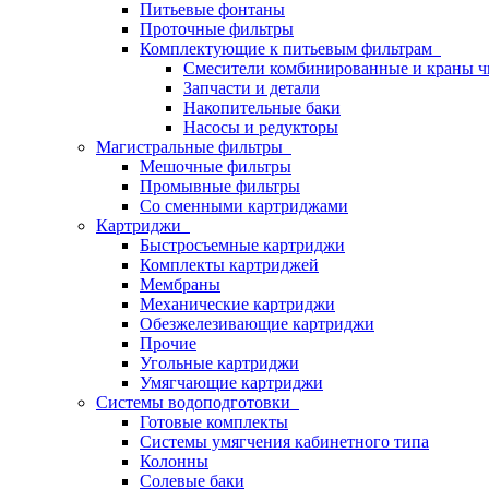
Питьевые фонтаны
Проточные фильтры
Комплектующие к питьевым фильтрам
Смесители комбинированные и краны ч
Запчасти и детали
Накопительные баки
Насосы и редукторы
Магистральные фильтры
Мешочные фильтры
Промывные фильтры
Со сменными картриджами
Картриджи
Быстросъемные картриджи
Комплекты картриджей
Мембраны
Механические картриджи
Обезжелезивающие картриджи
Прочие
Угольные картриджи
Умягчающие картриджи
Системы водоподготовки
Готовые комплекты
Системы умягчения кабинетного типа
Колонны
Солевые баки