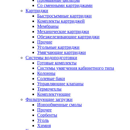
Промывные фильтры
Со сменными картриджами
Картриджи
Быстросъемные картриджи
Комплекты картриджей
Мембраны
Механические картриджи
Обезжелезивающие картриджи
Прочие
Угольные картриджи
Умягчающие картриджи
Системы водоподготовки
Готовые комплекты
Системы умягчения кабинетного типа
Колонны
Солевые баки
Управляющие клапаны
Термочехлы
Комплектующие
Фильтрующие загрузки
Ионообменные смолы
Прочее
Сорбенты
Уголь
Химия