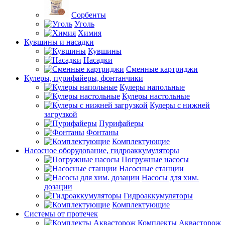
Сорбенты
Уголь
Химия
Кувшины и насадки
Кувшины
Насадки
Сменные картриджи
Кулеры, пурифайеры, фонтанчики
Кулеры напольные
Кулеры настольные
Кулеры с нижней
загрузкой
Пурифайеры
Фонтаны
Комплектующие
Насосное оборудование, гидроаккумуляторы
Погружные насосы
Насосные станции
Насосы для хим.
дозации
Гидроаккумуляторы
Комплектующие
Системы от протечек
Комплекты Аквасторож