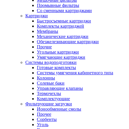
Мешочные фильтры
Промывные фильтры
Со сменными картриджами
Картриджи
Быстросъемные картриджи
Комплекты картриджей
Мембраны
Механические картриджи
Обезжелезивающие картриджи
Прочие
Угольные картриджи
Умягчающие картриджи
Системы водоподготовки
Готовые комплекты
Системы умягчения кабинетного типа
Колонны
Солевые баки
Управляющие клапаны
Термочехлы
Комплектующие
Фильтрующие загрузки
Ионообменные смолы
Прочее
Сорбенты
Уголь