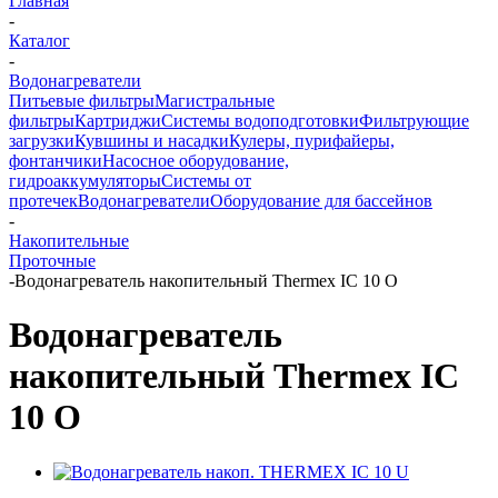
Главная
-
Каталог
-
Водонагреватели
Питьевые фильтры
Магистральные
фильтры
Картриджи
Системы водоподготовки
Фильтрующие
загрузки
Кувшины и насадки
Кулеры, пурифайеры,
фонтанчики
Насосное оборудование,
гидроаккумуляторы
Системы от
протечек
Водонагреватели
Оборудование для бассейнов
-
Накопительные
Проточные
-
Водонагреватель накопительный Thermex IC 10 O
Водонагреватель
накопительный Thermex IC
10 O