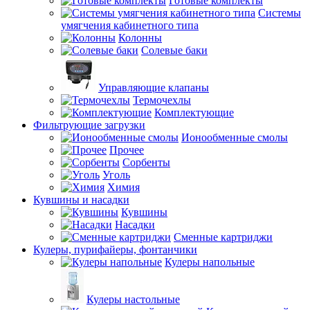
Готовые комплекты
Системы
умягчения кабинетного типа
Колонны
Солевые баки
Управляющие клапаны
Термочехлы
Комплектующие
Фильтрующие загрузки
Ионообменные смолы
Прочее
Сорбенты
Уголь
Химия
Кувшины и насадки
Кувшины
Насадки
Сменные картриджи
Кулеры, пурифайеры, фонтанчики
Кулеры напольные
Кулеры настольные