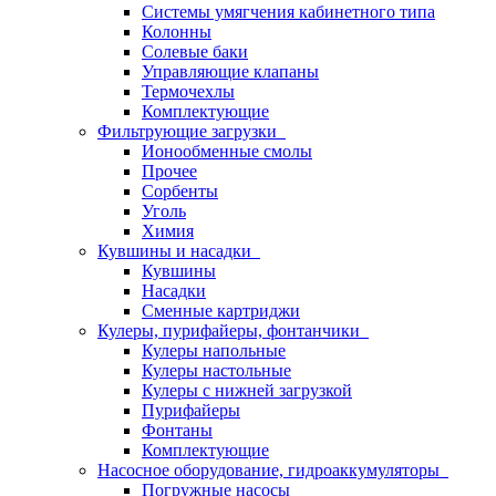
Системы умягчения кабинетного типа
Колонны
Солевые баки
Управляющие клапаны
Термочехлы
Комплектующие
Фильтрующие загрузки
Ионообменные смолы
Прочее
Сорбенты
Уголь
Химия
Кувшины и насадки
Кувшины
Насадки
Сменные картриджи
Кулеры, пурифайеры, фонтанчики
Кулеры напольные
Кулеры настольные
Кулеры с нижней загрузкой
Пурифайеры
Фонтаны
Комплектующие
Насосное оборудование, гидроаккумуляторы
Погружные насосы