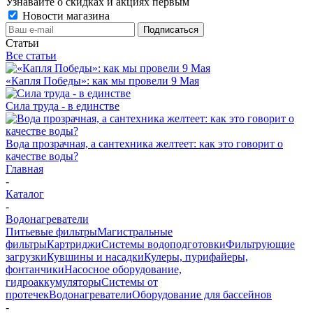
Узнавайте о скидках и акциях первым
Новости магазина
Статьи
Все статьи
«Капля Победы»: как мы провели 9 Мая
Сила труда - в единстве
Вода прозрачная, а сантехника желтеет: как это говорит о
качестве воды?
Главная
-
Каталог
-
Водонагреватели
Питьевые фильтры
Магистральные
фильтры
Картриджи
Системы водоподготовки
Фильтрующие
загрузки
Кувшины и насадки
Кулеры, пурифайеры,
фонтанчики
Насосное оборудование,
гидроаккумуляторы
Системы от
протечек
Водонагреватели
Оборудование для бассейнов
-