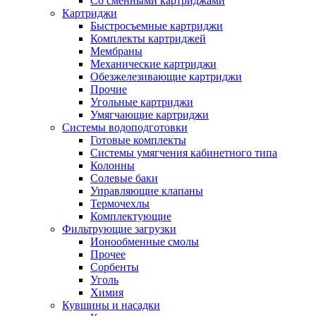
Со сменными картриджами
Картриджи
Быстросъемные картриджи
Комплекты картриджей
Мембраны
Механические картриджи
Обезжелезивающие картриджи
Прочие
Угольные картриджи
Умягчающие картриджи
Системы водоподготовки
Готовые комплекты
Системы умягчения кабинетного типа
Колонны
Солевые баки
Управляющие клапаны
Термочехлы
Комплектующие
Фильтрующие загрузки
Ионообменные смолы
Прочее
Сорбенты
Уголь
Химия
Кувшины и насадки