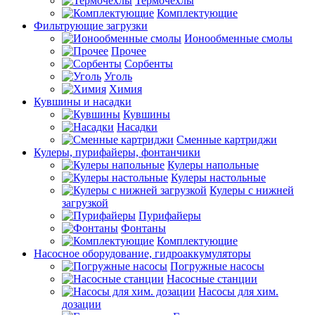
Термочехлы
Комплектующие
Фильтрующие загрузки
Ионообменные смолы
Прочее
Сорбенты
Уголь
Химия
Кувшины и насадки
Кувшины
Насадки
Сменные картриджи
Кулеры, пурифайеры, фонтанчики
Кулеры напольные
Кулеры настольные
Кулеры с нижней
загрузкой
Пурифайеры
Фонтаны
Комплектующие
Насосное оборудование, гидроаккумуляторы
Погружные насосы
Насосные станции
Насосы для хим.
дозации