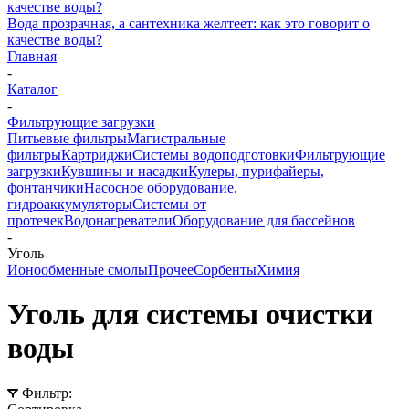
Вода прозрачная, а сантехника желтеет: как это говорит о
качестве воды?
Главная
-
Каталог
-
Фильтрующие загрузки
Питьевые фильтры
Магистральные
фильтры
Картриджи
Системы водоподготовки
Фильтрующие
загрузки
Кувшины и насадки
Кулеры, пурифайеры,
фонтанчики
Насосное оборудование,
гидроаккумуляторы
Системы от
протечек
Водонагреватели
Оборудование для бассейнов
-
Уголь
Ионообменные смолы
Прочее
Сорбенты
Химия
Уголь для системы очистки
воды
Фильтр: