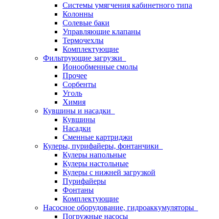
Системы умягчения кабинетного типа
Колонны
Солевые баки
Управляющие клапаны
Термочехлы
Комплектующие
Фильтрующие загрузки
Ионообменные смолы
Прочее
Сорбенты
Уголь
Химия
Кувшины и насадки
Кувшины
Насадки
Сменные картриджи
Кулеры, пурифайеры, фонтанчики
Кулеры напольные
Кулеры настольные
Кулеры с нижней загрузкой
Пурифайеры
Фонтаны
Комплектующие
Насосное оборудование, гидроаккумуляторы
Погружные насосы