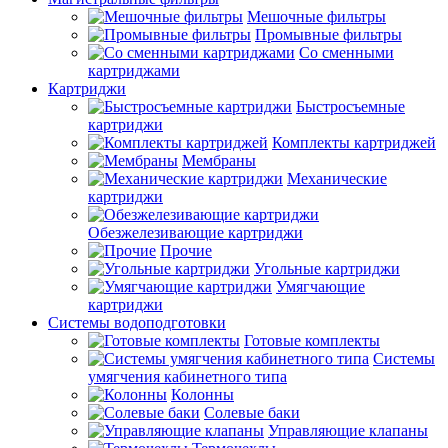
Мешочные фильтры
Промывные фильтры
Со сменными
картриджами
Картриджи
Быстросъемные
картриджи
Комплекты картриджей
Мембраны
Механические
картриджи
Обезжелезивающие картриджи
Прочие
Угольные картриджи
Умягчающие
картриджи
Системы водоподготовки
Готовые комплекты
Системы
умягчения кабинетного типа
Колонны
Солевые баки
Управляющие клапаны