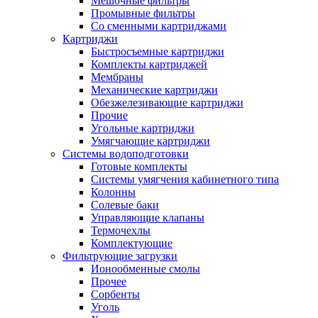
Мешочные фильтры
Промывные фильтры
Со сменными картриджами
Картриджи
Быстросъемные картриджи
Комплекты картриджей
Мембраны
Механические картриджи
Обезжелезивающие картриджи
Прочие
Угольные картриджи
Умягчающие картриджи
Системы водоподготовки
Готовые комплекты
Системы умягчения кабинетного типа
Колонны
Солевые баки
Управляющие клапаны
Термочехлы
Комплектующие
Фильтрующие загрузки
Ионообменные смолы
Прочее
Сорбенты
Уголь