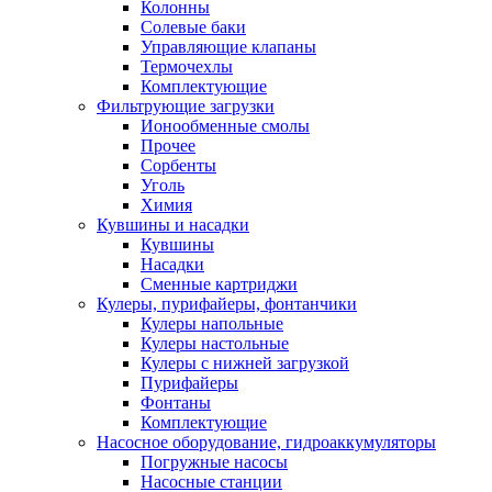
Колонны
Солевые баки
Управляющие клапаны
Термочехлы
Комплектующие
Фильтрующие загрузки
Ионообменные смолы
Прочее
Сорбенты
Уголь
Химия
Кувшины и насадки
Кувшины
Насадки
Сменные картриджи
Кулеры, пурифайеры, фонтанчики
Кулеры напольные
Кулеры настольные
Кулеры с нижней загрузкой
Пурифайеры
Фонтаны
Комплектующие
Насосное оборудование, гидроаккумуляторы
Погружные насосы
Насосные станции