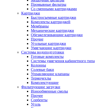
Мешочные фильтры
Промывные фильтры
Со сменными картриджами
Картриджи
Быстросъемные картриджи
Комплекты картриджей
Мембраны
Механические картриджи
Обезжелезивающие картриджи
Прочие
Угольные картриджи
Умягчающие картриджи
Системы водоподготовки
Готовые комплекты
Системы умягчения кабинетного типа
Колонны
Солевые баки
Управляющие клапаны
Термочехлы
Комплектующие
Фильтрующие загрузки
Ионообменные смолы
Прочее
Сорбенты
Уголь