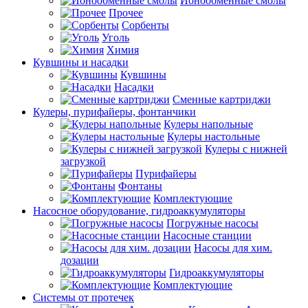
Ионообменные смолы
Прочее
Сорбенты
Уголь
Химия
Кувшины и насадки
Кувшины
Насадки
Сменные картриджи
Кулеры, пурифайеры, фонтанчики
Кулеры напольные
Кулеры настольные
Кулеры с нижней
загрузкой
Пурифайеры
Фонтаны
Комплектующие
Насосное оборудование, гидроаккумуляторы
Погружные насосы
Насосные станции
Насосы для хим.
дозации
Гидроаккумуляторы
Комплектующие
Системы от протечек