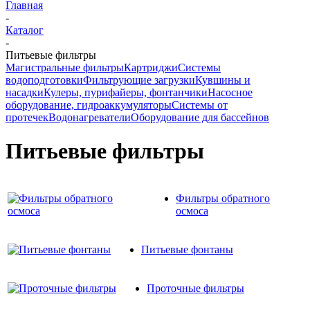
Главная
-
Каталог
-
Питьевые фильтры
Магистральные фильтры
Картриджи
Системы
водоподготовки
Фильтрующие загрузки
Кувшины и
насадки
Кулеры, пурифайеры, фонтанчики
Насосное
оборудование, гидроаккумуляторы
Системы от
протечек
Водонагреватели
Оборудование для бассейнов
Питьевые фильтры
Фильтры обратного
осмоса
Питьевые фонтаны
Проточные фильтры