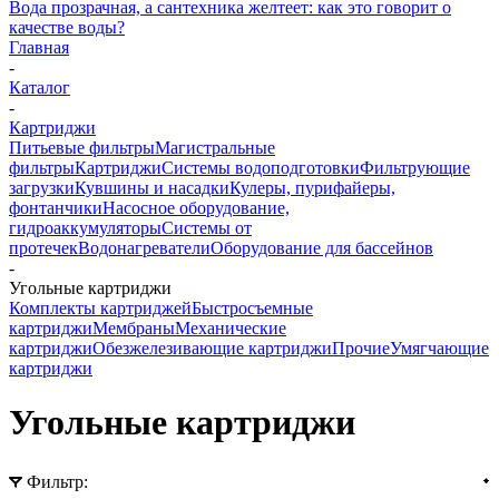
Вода прозрачная, а сантехника желтеет: как это говорит о
качестве воды?
Главная
-
Каталог
-
Картриджи
Питьевые фильтры
Магистральные
фильтры
Картриджи
Системы водоподготовки
Фильтрующие
загрузки
Кувшины и насадки
Кулеры, пурифайеры,
фонтанчики
Насосное оборудование,
гидроаккумуляторы
Системы от
протечек
Водонагреватели
Оборудование для бассейнов
-
Угольные картриджи
Комплекты картриджей
Быстросъемные
картриджи
Мембраны
Механические
картриджи
Обезжелезивающие картриджи
Прочие
Умягчающие
картриджи
Угольные картриджи
Фильтр: