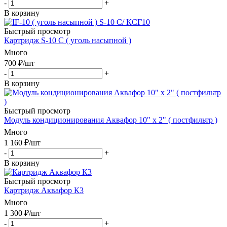
-
+
В корзину
Быстрый просмотр
Картридж S-10 C ( уголь насыпной )
Много
700
₽
/шт
-
+
В корзину
Быстрый просмотр
Модуль кондиционирования Аквафор 10" х 2" ( постфильтр )
Много
1 160
₽
/шт
-
+
В корзину
Быстрый просмотр
Картридж Аквафор К3
Много
1 300
₽
/шт
-
+