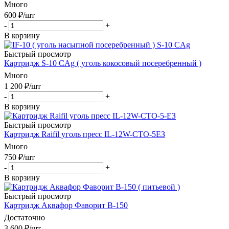
Много
600
₽
/шт
-
+
В корзину
Быстрый просмотр
Картридж S-10 СAg ( уголь кокосовый посеребренный )
Много
1 200
₽
/шт
-
+
В корзину
Быстрый просмотр
Картридж Raifil уголь пресс IL-12W-СТО-5ЕЗ
Много
750
₽
/шт
-
+
В корзину
Быстрый просмотр
Картридж Аквафор Фаворит В-150
Достаточно
3 600
₽
/шт