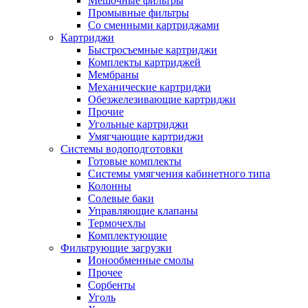
Мешочные фильтры
Промывные фильтры
Со сменными картриджами
Картриджи
Быстросъемные картриджи
Комплекты картриджей
Мембраны
Механические картриджи
Обезжелезивающие картриджи
Прочие
Угольные картриджи
Умягчающие картриджи
Системы водоподготовки
Готовые комплекты
Системы умягчения кабинетного типа
Колонны
Солевые баки
Управляющие клапаны
Термочехлы
Комплектующие
Фильтрующие загрузки
Ионообменные смолы
Прочее
Сорбенты
Уголь