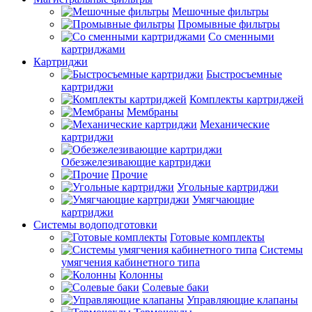
Мешочные фильтры
Промывные фильтры
Со сменными
картриджами
Картриджи
Быстросъемные
картриджи
Комплекты картриджей
Мембраны
Механические
картриджи
Обезжелезивающие картриджи
Прочие
Угольные картриджи
Умягчающие
картриджи
Системы водоподготовки
Готовые комплекты
Системы
умягчения кабинетного типа
Колонны
Солевые баки
Управляющие клапаны