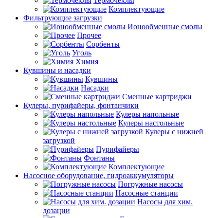
Термочехлы
Комплектующие
Фильтрующие загрузки
Ионообменные смолы
Прочее
Сорбенты
Уголь
Химия
Кувшины и насадки
Кувшины
Насадки
Сменные картриджи
Кулеры, пурифайеры, фонтанчики
Кулеры напольные
Кулеры настольные
Кулеры с нижней
загрузкой
Пурифайеры
Фонтаны
Комплектующие
Насосное оборудование, гидроаккумуляторы
Погружные насосы
Насосные станции
Насосы для хим.
дозации