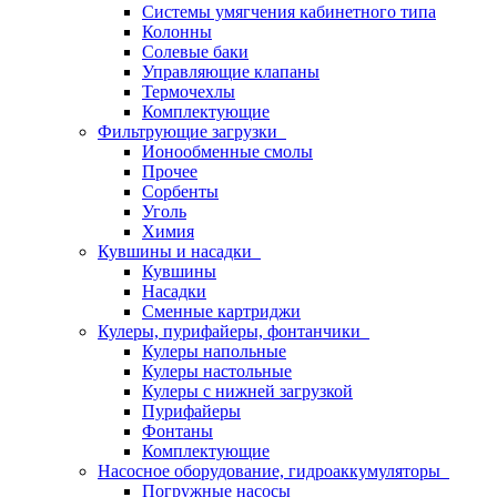
Системы умягчения кабинетного типа
Колонны
Солевые баки
Управляющие клапаны
Термочехлы
Комплектующие
Фильтрующие загрузки
Ионообменные смолы
Прочее
Сорбенты
Уголь
Химия
Кувшины и насадки
Кувшины
Насадки
Сменные картриджи
Кулеры, пурифайеры, фонтанчики
Кулеры напольные
Кулеры настольные
Кулеры с нижней загрузкой
Пурифайеры
Фонтаны
Комплектующие
Насосное оборудование, гидроаккумуляторы
Погружные насосы