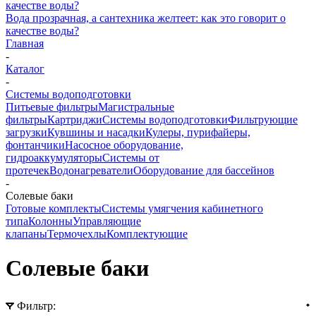
Вода прозрачная, а сантехника желтеет: как это говорит о
качестве воды?
Главная
-
Каталог
-
Системы водоподготовки
Питьевые фильтры
Магистральные
фильтры
Картриджи
Системы водоподготовки
Фильтрующие
загрузки
Кувшины и насадки
Кулеры, пурифайеры,
фонтанчики
Насосное оборудование,
гидроаккумуляторы
Системы от
протечек
Водонагреватели
Оборудование для бассейнов
-
Солевые баки
Готовые комплекты
Системы умягчения кабинетного
типа
Колонны
Управляющие
клапаны
Термочехлы
Комплектующие
Солевые баки
Фильтр: