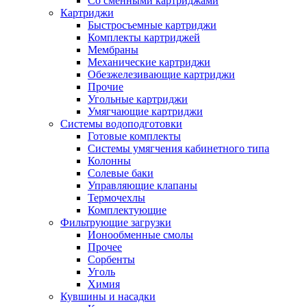
Со сменными картриджами
Картриджи
Быстросъемные картриджи
Комплекты картриджей
Мембраны
Механические картриджи
Обезжелезивающие картриджи
Прочие
Угольные картриджи
Умягчающие картриджи
Системы водоподготовки
Готовые комплекты
Системы умягчения кабинетного типа
Колонны
Солевые баки
Управляющие клапаны
Термочехлы
Комплектующие
Фильтрующие загрузки
Ионообменные смолы
Прочее
Сорбенты
Уголь
Химия
Кувшины и насадки