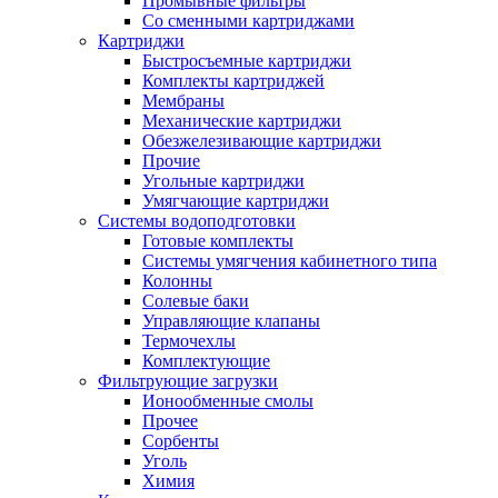
Промывные фильтры
Со сменными картриджами
Картриджи
Быстросъемные картриджи
Комплекты картриджей
Мембраны
Механические картриджи
Обезжелезивающие картриджи
Прочие
Угольные картриджи
Умягчающие картриджи
Системы водоподготовки
Готовые комплекты
Системы умягчения кабинетного типа
Колонны
Солевые баки
Управляющие клапаны
Термочехлы
Комплектующие
Фильтрующие загрузки
Ионообменные смолы
Прочее
Сорбенты
Уголь
Химия