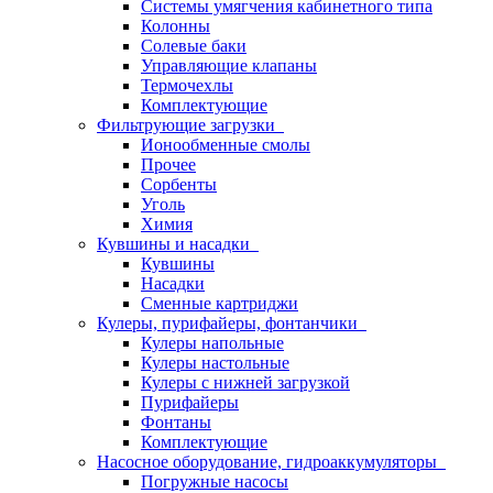
Системы умягчения кабинетного типа
Колонны
Солевые баки
Управляющие клапаны
Термочехлы
Комплектующие
Фильтрующие загрузки
Ионообменные смолы
Прочее
Сорбенты
Уголь
Химия
Кувшины и насадки
Кувшины
Насадки
Сменные картриджи
Кулеры, пурифайеры, фонтанчики
Кулеры напольные
Кулеры настольные
Кулеры с нижней загрузкой
Пурифайеры
Фонтаны
Комплектующие
Насосное оборудование, гидроаккумуляторы
Погружные насосы