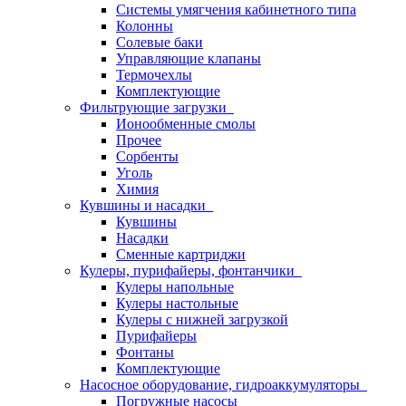
Системы умягчения кабинетного типа
Колонны
Солевые баки
Управляющие клапаны
Термочехлы
Комплектующие
Фильтрующие загрузки
Ионообменные смолы
Прочее
Сорбенты
Уголь
Химия
Кувшины и насадки
Кувшины
Насадки
Сменные картриджи
Кулеры, пурифайеры, фонтанчики
Кулеры напольные
Кулеры настольные
Кулеры с нижней загрузкой
Пурифайеры
Фонтаны
Комплектующие
Насосное оборудование, гидроаккумуляторы
Погружные насосы