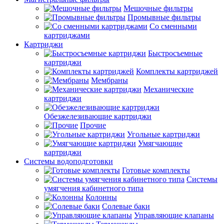
Мешочные фильтры
Промывные фильтры
Со сменными
картриджами
Картриджи
Быстросъемные
картриджи
Комплекты картриджей
Мембраны
Механические
картриджи
Обезжелезивающие картриджи
Прочие
Угольные картриджи
Умягчающие
картриджи
Системы водоподготовки
Готовые комплекты
Системы
умягчения кабинетного типа
Колонны
Солевые баки
Управляющие клапаны