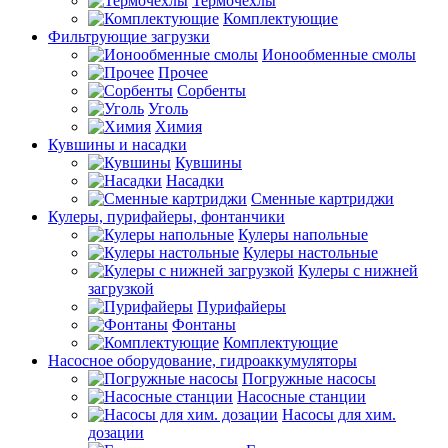
Термочехлы
Комплектующие
Фильтрующие загрузки
Ионообменные смолы
Прочее
Сорбенты
Уголь
Химия
Кувшины и насадки
Кувшины
Насадки
Сменные картриджи
Кулеры, пурифайеры, фонтанчики
Кулеры напольные
Кулеры настольные
Кулеры с нижней
загрузкой
Пурифайеры
Фонтаны
Комплектующие
Насосное оборудование, гидроаккумуляторы
Погружные насосы
Насосные станции
Насосы для хим.
дозации