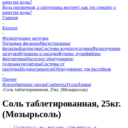
Вода прозрачная, а сантехника желтеет: как это говорит о
качестве воды?
Главная
-
Каталог
-
Фильтрующие загрузки
Питьевые фильтры
Магистральные
фильтры
Картриджи
Системы водоподготовки
Фильтрующие
загрузки
Кувшины и насадки
Кулеры, пурифайеры,
фонтанчики
Насосное оборудование,
гидроаккумуляторы
Системы от
протечек
Водонагреватели
Оборудование для бассейнов
-
Прочее
Ионообменные смолы
Сорбенты
Уголь
Химия
-
Соль таблетированная, 25кг. (Мозырьсоль)
Соль таблетированная, 25кг.
(Мозырьсоль)