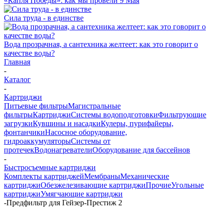
«Капля Победы»: как мы провели 9 Мая
Сила труда - в единстве
Вода прозрачная, а сантехника желтеет: как это говорит о
качестве воды?
Главная
-
Каталог
-
Картриджи
Питьевые фильтры
Магистральные
фильтры
Картриджи
Системы водоподготовки
Фильтрующие
загрузки
Кувшины и насадки
Кулеры, пурифайеры,
фонтанчики
Насосное оборудование,
гидроаккумуляторы
Системы от
протечек
Водонагреватели
Оборудование для бассейнов
-
Быстросъемные картриджи
Комплекты картриджей
Мембраны
Механические
картриджи
Обезжелезивающие картриджи
Прочие
Угольные
картриджи
Умягчающие картриджи
-
Предфильтр для Гейзер-Престиж 2