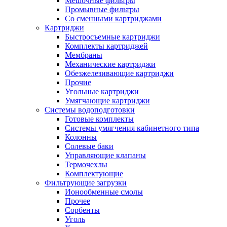
Мешочные фильтры
Промывные фильтры
Со сменными картриджами
Картриджи
Быстросъемные картриджи
Комплекты картриджей
Мембраны
Механические картриджи
Обезжелезивающие картриджи
Прочие
Угольные картриджи
Умягчающие картриджи
Системы водоподготовки
Готовые комплекты
Системы умягчения кабинетного типа
Колонны
Солевые баки
Управляющие клапаны
Термочехлы
Комплектующие
Фильтрующие загрузки
Ионообменные смолы
Прочее
Сорбенты
Уголь