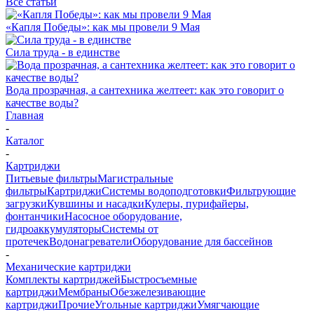
Все статьи
«Капля Победы»: как мы провели 9 Мая
Сила труда - в единстве
Вода прозрачная, а сантехника желтеет: как это говорит о
качестве воды?
Главная
-
Каталог
-
Картриджи
Питьевые фильтры
Магистральные
фильтры
Картриджи
Системы водоподготовки
Фильтрующие
загрузки
Кувшины и насадки
Кулеры, пурифайеры,
фонтанчики
Насосное оборудование,
гидроаккумуляторы
Системы от
протечек
Водонагреватели
Оборудование для бассейнов
-
Механические картриджи
Комплекты картриджей
Быстросъемные
картриджи
Мембраны
Обезжелезивающие
картриджи
Прочие
Угольные картриджи
Умягчающие