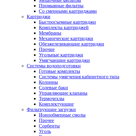
Мешочные фильтры
Промывные фильтры
Со сменными картриджами
Картриджи
Быстросъемные картриджи
Комплекты картриджей
Мембраны
Механические картриджи
Обезжелезивающие картриджи
Прочие
Угольные картриджи
Умягчающие картриджи
Системы водоподготовки
Готовые комплекты
Системы умягчения кабинетного типа
Колонны
Солевые баки
Управляющие клапаны
Термочехлы
Комплектующие
Фильтрующие загрузки
Ионообменные смолы
Прочее
Сорбенты
Уголь