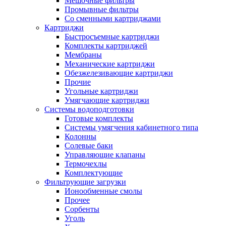
Мешочные фильтры
Промывные фильтры
Со сменными картриджами
Картриджи
Быстросъемные картриджи
Комплекты картриджей
Мембраны
Механические картриджи
Обезжелезивающие картриджи
Прочие
Угольные картриджи
Умягчающие картриджи
Системы водоподготовки
Готовые комплекты
Системы умягчения кабинетного типа
Колонны
Солевые баки
Управляющие клапаны
Термочехлы
Комплектующие
Фильтрующие загрузки
Ионообменные смолы
Прочее
Сорбенты
Уголь