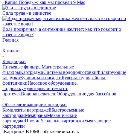
«Капля Победы»: как мы провели 9 Мая
Сила труда - в единстве
Вода прозрачная, а сантехника желтеет: как это говорит о
качестве воды?
Главная
-
Каталог
-
Картриджи
Питьевые фильтры
Магистральные
фильтры
Картриджи
Системы водоподготовки
Фильтрующие
загрузки
Кувшины и насадки
Кулеры, пурифайеры,
фонтанчики
Насосное оборудование,
гидроаккумуляторы
Системы от
протечек
Водонагреватели
Оборудование для бассейнов
-
Обезжелезивающие картриджи
Комплекты картриджей
Быстросъемные
картриджи
Мембраны
Механические
картриджи
Прочие
Угольные картриджи
Умягчающие
картриджи
-
Картридж В10МС обезжелезиватель