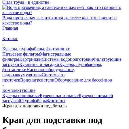
Сила труда - в единстве
Вода прозрачная, а сантехника желтеет: как это говорит о
качестве воды?
Главная
-
Каталог
-
Кулеры, пурифайеры, фонтанчики
Питьевые фильтры
Магистральные
фильтры
Картриджи
Системы водоподготовки
Фильтрующие
загрузки
Кувшины и насадки
Кулеры, пурифайеры,
фонтанчики
Насосное оборудование,
гидроаккумуляторы
Системы от
протечек
Водонагреватели
Оборудование для бассейнов
-
Комплектующие
Кулеры напольные
Кулеры настольные
Кулеры с нижней
загрузкой
Пурифайеры
Фонтаны
-
Кран для подставки под бутыль
Кран для подставки под