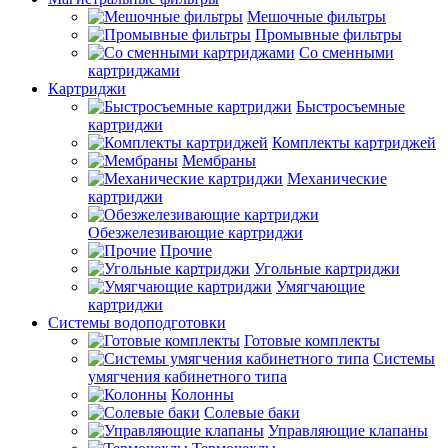
Мешочные фильтры
Промывные фильтры
Со сменными
картриджами
Картриджи
Быстросъемные
картриджи
Комплекты картриджей
Мембраны
Механические
картриджи
Обезжелезивающие картриджи
Прочие
Угольные картриджи
Умягчающие
картриджи
Системы водоподготовки
Готовые комплекты
Системы
умягчения кабинетного типа
Колонны
Солевые баки
Управляющие клапаны