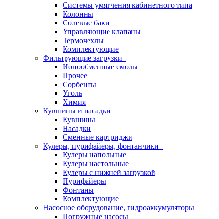
Системы умягчения кабинетного типа
Колонны
Солевые баки
Управляющие клапаны
Термочехлы
Комплектующие
Фильтрующие загрузки
Ионообменные смолы
Прочее
Сорбенты
Уголь
Химия
Кувшины и насадки
Кувшины
Насадки
Сменные картриджи
Кулеры, пурифайеры, фонтанчики
Кулеры напольные
Кулеры настольные
Кулеры с нижней загрузкой
Пурифайеры
Фонтаны
Комплектующие
Насосное оборудование, гидроаккумуляторы
Погружные насосы