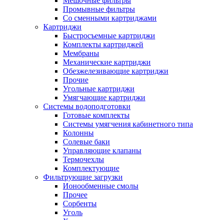
Мешочные фильтры
Промывные фильтры
Со сменными картриджами
Картриджи
Быстросъемные картриджи
Комплекты картриджей
Мембраны
Механические картриджи
Обезжелезивающие картриджи
Прочие
Угольные картриджи
Умягчающие картриджи
Системы водоподготовки
Готовые комплекты
Системы умягчения кабинетного типа
Колонны
Солевые баки
Управляющие клапаны
Термочехлы
Комплектующие
Фильтрующие загрузки
Ионообменные смолы
Прочее
Сорбенты
Уголь