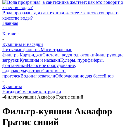
Вода прозрачная, а сантехника желтеет: как это говорит о
качестве воды?
Главная
-
Каталог
-
Кувшины и насадки
Питьевые фильтры
Магистральные
фильтры
Картриджи
Системы водоподготовки
Фильтрующие
загрузки
Кувшины и насадки
Кулеры, пурифайеры,
фонтанчики
Насосное оборудование,
гидроаккумуляторы
Системы от
протечек
Водонагреватели
Оборудование для бассейнов
-
Кувшины
Насадки
Сменные картриджи
-
Фильтр-кувшин Аквафор Гратис синий
Фильтр-кувшин Аквафор
Гратис синий