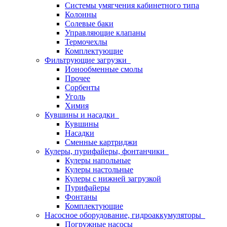
Системы умягчения кабинетного типа
Колонны
Солевые баки
Управляющие клапаны
Термочехлы
Комплектующие
Фильтрующие загрузки
Ионообменные смолы
Прочее
Сорбенты
Уголь
Химия
Кувшины и насадки
Кувшины
Насадки
Сменные картриджи
Кулеры, пурифайеры, фонтанчики
Кулеры напольные
Кулеры настольные
Кулеры с нижней загрузкой
Пурифайеры
Фонтаны
Комплектующие
Насосное оборудование, гидроаккумуляторы
Погружные насосы