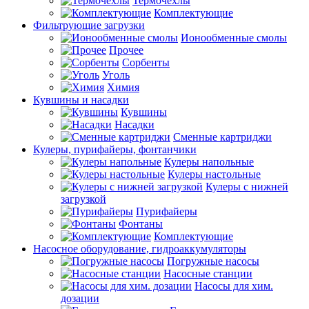
Термочехлы
Комплектующие
Фильтрующие загрузки
Ионообменные смолы
Прочее
Сорбенты
Уголь
Химия
Кувшины и насадки
Кувшины
Насадки
Сменные картриджи
Кулеры, пурифайеры, фонтанчики
Кулеры напольные
Кулеры настольные
Кулеры с нижней
загрузкой
Пурифайеры
Фонтаны
Комплектующие
Насосное оборудование, гидроаккумуляторы
Погружные насосы
Насосные станции
Насосы для хим.
дозации