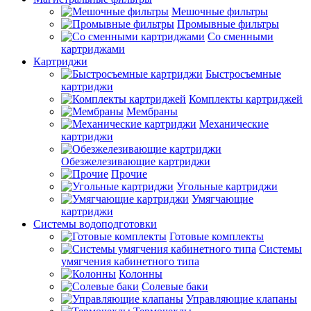
Мешочные фильтры
Промывные фильтры
Со сменными
картриджами
Картриджи
Быстросъемные
картриджи
Комплекты картриджей
Мембраны
Механические
картриджи
Обезжелезивающие картриджи
Прочие
Угольные картриджи
Умягчающие
картриджи
Системы водоподготовки
Готовые комплекты
Системы
умягчения кабинетного типа
Колонны
Солевые баки
Управляющие клапаны