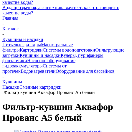
Вода прозрачная, а сантехника желтеет: как это говорит о
качестве воды?
Главная
-
Каталог
-
Кувшины и насадки
Питьевые фильтры
Магистральные
фильтры
Картриджи
Системы водоподготовки
Фильтрующие
загрузки
Кувшины и насадки
Кулеры, пурифайеры,
фонтанчики
Насосное оборудование,
гидроаккумуляторы
Системы от
протечек
Водонагреватели
Оборудование для бассейнов
-
Кувшины
Насадки
Сменные картриджи
-
Фильтр-кувшин Аквафор Прованс А5 белый
Фильтр-кувшин Аквафор
Прованс А5 белый